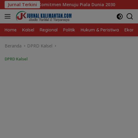
Langsung
uju Piala Dunia 2030
Jurnal Terkini
Pelajar Balangan Terima Progra
ke
konten
Home
Kalsel
Regional
Politik
Hukum & Peristiwa
Ekonom
Beranda
DPRD Kalsel
DPRD Kalsel