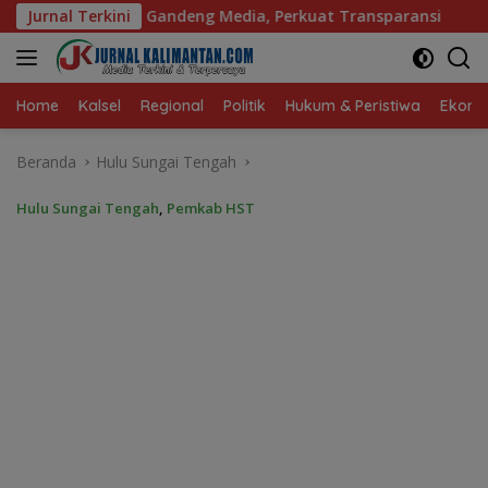
Langsung
ia, Perkuat Transparansi
Jurnal Terkini
DPRD dan PUPR Balangan Ti
ke
konten
Home
Kalsel
Regional
Politik
Hukum & Peristiwa
Ekonom
Beranda
Hulu Sungai Tengah
Hulu Sungai Tengah
,
Pemkab HST