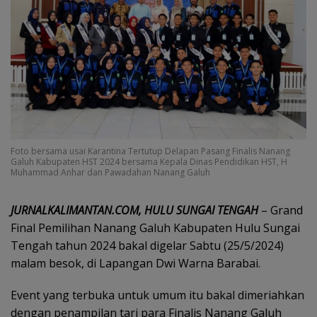
Foto bersama usai Karantina Tertutup Delapan Pasang Finalis Nanang
Galuh Kabupaten HST 2024 bersama Kepala Dinas Pendidikan HST, H
Muhammad Anhar dan Pawadahan Nanang Galuh
JURNALKALIMANTAN.COM, HULU SUNGAI TENGAH
– Grand
Final Pemilihan Nanang Galuh Kabupaten Hulu Sungai
Tengah tahun 2024 bakal digelar Sabtu (25/5/2024)
malam besok, di Lapangan Dwi Warna Barabai.
Event yang terbuka untuk umum itu bakal dimeriahkan
dengan penampilan tari para Finalis Nanang Galuh