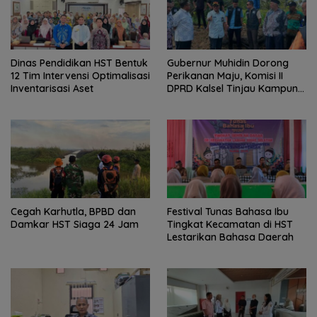
Dinas Pendidikan HST Bentuk
Gubernur Muhidin Dorong
12 Tim Intervensi Optimalisasi
Perikanan Maju, Komisi II
Inventarisasi Aset
DPRD Kalsel Tinjau Kampung
Gabus Haruan dan
Gencarkan GEMARIKAN
Cegah Karhutla, BPBD dan
Festival Tunas Bahasa Ibu
Damkar HST Siaga 24 Jam
Tingkat Kecamatan di HST
Lestarikan Bahasa Daerah