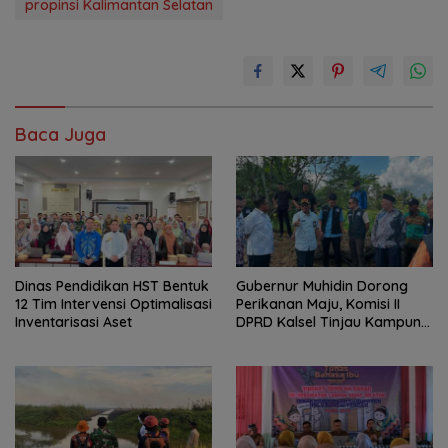
propinsi Kalimantan Selatan
Baca Juga
Dinas Pendidikan HST Bentuk
Gubernur Muhidin Dorong
12 Tim Intervensi Optimalisasi
Perikanan Maju, Komisi II
Inventarisasi Aset
DPRD Kalsel Tinjau Kampung
Gabus Haruan dan
Gencarkan GEMARIKAN