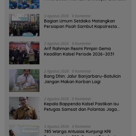
di Taman Jahri Saleh
3 Agustus 2026
0 Komentar
Bagian Umum Setdako Matangkan
Persiapan Pisah Sambut Kapolresta
Banjarmasin
2 Agustus 2026
0 Komentar
Arif Rahman Resmi Pimpin Gema
Keadilan Kalsel Periode 2026–2031
2 Agustus 2026
0 Komentar
Bang Dhin: Jalur Banjarbaru–Batulicin
Jangan Makan Korban Lagi
2 Agustus 2026
0 Komentar
Kepala Bappenda Kalsel Pastikan Isu
Petugas Samsat dan Polantas Jaga
SPBU Mulai 1 Agustus Adalah Hoaks
3 Agustus 2026
0 Komentar
785 Warga Antusias Kunjungi KRI