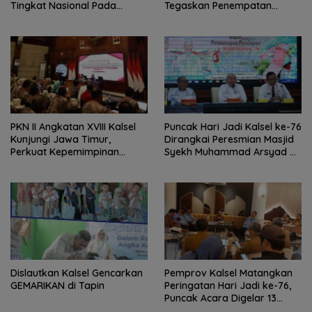
Tingkat Nasional Pada
Tegaskan Penempatan
Lomba Masak Serba Ikan
Berbasis Talenta
PKN II Angkatan XVIII Kalsel
Puncak Hari Jadi Kalsel ke-76
Kunjungi Jawa Timur,
Dirangkai Peresmian Masjid
Perkuat Kepemimpinan
Syekh Muhammad Arsyad Al
Adaptif
Banjari
Dislautkan Kalsel Gencarkan
Pemprov Kalsel Matangkan
GEMARIKAN di Tapin
Peringatan Hari Jadi ke-76,
Puncak Acara Digelar 13
Agustus di Banjarbaru