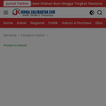
Langsung
Ikan Hingga Tingkat Nasional Pada Lomba Masak Serba Ikan
Jurnal Terkini
ke
konten
Home
Kalsel
Regional
Politik
Hukum & Peristiwa
Ekonom
Beranda
Pemprov Kalsel
Pemprov Kalsel