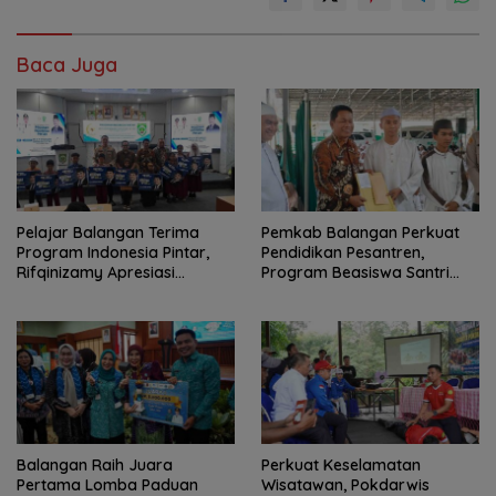
Baca Juga
Pelajar Balangan Terima
Pemkab Balangan Perkuat
Program Indonesia Pintar,
Pendidikan Pesantren,
Rifqinizamy Apresiasi
Program Beasiswa Santri
Komitmen Pemkab
Sudah Jangkau 2.751
Penerima
Balangan Raih Juara
Perkuat Keselamatan
Pertama Lomba Paduan
Wisatawan, Pokdarwis