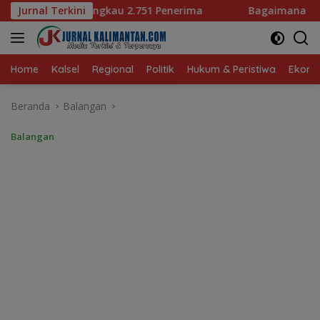
Langsung
1 Penerima
Jurnal Terkini
Bagaimana KIP Hadapi Deepfake dan Hoaks
ke
konten
Home
Kalsel
Regional
Politik
Hukum & Peristiwa
Ekonom
Beranda
Balangan
Balangan