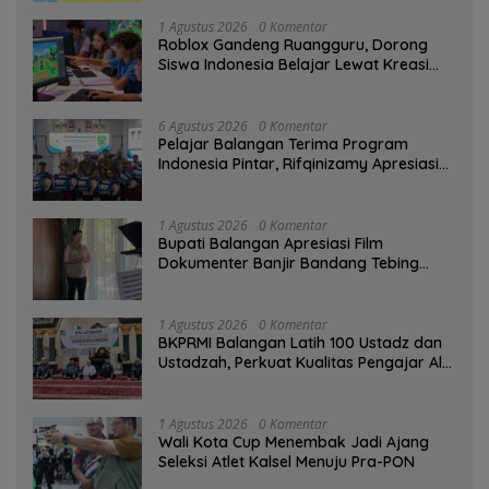
1 Agustus 2026
0 Komentar
Roblox Gandeng Ruangguru, Dorong
Siswa Indonesia Belajar Lewat Kreasi
Digital
6 Agustus 2026
0 Komentar
Pelajar Balangan Terima Program
Indonesia Pintar, Rifqinizamy Apresiasi
Komitmen Pemkab
1 Agustus 2026
0 Komentar
Bupati Balangan Apresiasi Film
Dokumenter Banjir Bandang Tebing
Tinggi sebagai Media Edukasi
1 Agustus 2026
0 Komentar
BKPRMI Balangan Latih 100 Ustadz dan
Ustadzah, Perkuat Kualitas Pengajar Al-
Qur’an
1 Agustus 2026
0 Komentar
Wali Kota Cup Menembak Jadi Ajang
Seleksi Atlet Kalsel Menuju Pra-PON