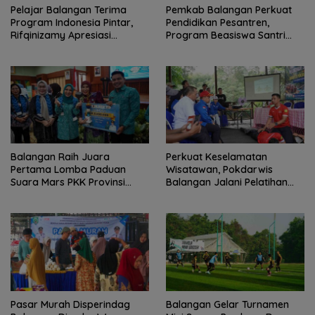
Pelajar Balangan Terima
Pemkab Balangan Perkuat
Program Indonesia Pintar,
Pendidikan Pesantren,
Rifqinizamy Apresiasi
Program Beasiswa Santri
Komitmen Pemkab
Sudah Jangkau 2.751
Penerima
Balangan Raih Juara
Perkuat Keselamatan
Pertama Lomba Paduan
Wisatawan, Pokdarwis
Suara Mars PKK Provinsi
Balangan Jalani Pelatihan
Kalsel
Penyelamatan
Pasar Murah Disperindag
Balangan Gelar Turnamen