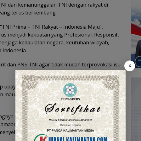
 TNI dan kemanunggalan TNI dengan rakyat di
 yang terus berkembang.
TNI Prima – TNI Rakyat – Indonesia Maju”,
s menjadi kekuatan yang Profesional, Responsif,
 menjaga kedaulatan negara, keutuhan wilayah,
 Indonesia.
it dan PNS TNI agar tidak mudah terprovokasi isu
X
ap upaya yang ingin mengganggu soliditas TNI,
an maupun lembaga lain, serta kemanunggalan
tingnya memperkokoh iman dan takwa kepada
maan TNI dengan rakyat, serta bijak dalam
 menyebarkan informasi yang menyesatkan.