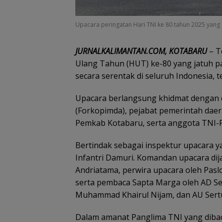
Upacara peringatan Hari TNI ke 80 tahun 2025 yang
JURNALKALIMANTAN.COM, KOTABARU
– T
Ulang Tahun (HUT) ke-80 yang jatuh 
secara serentak di seluruh Indonesia,
Upacara berlangsung khidmat dengan d
(Forkopimda), pejabat pemerintah daera
Pemkab Kotabaru, serta anggota TNI-Po
Bertindak sebagai inspektur upacara y
Infantri Damuri. Komandan upacara dija
Andriatama, perwira upacara oleh Pasl
serta pembaca Sapta Marga oleh AD S
Muhammad Khairul Nijam, dan AU Sertu
Dalam amanat Panglima TNI yang dibac