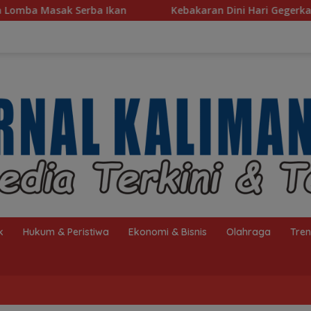
Kebakaran Dini Hari Gegerkan Warga Kelayan B, Dua Ruma
k
Hukum & Peristiwa
Ekonomi & Bisnis
Olahraga
Tre