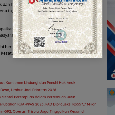
as dan hindari tindakan melawan hukum maupun
ena tugas kita semata-mata untuk kepentingan
aikan apresiasi atas dedikasi prajurit dan PNS
syarakat terhadap institusi TNI.
ahi bersama agar TNI benar-benar menjadi garda
 Kesatuan Republik Indonesia,” pungkasnya.
uat Komitmen Lindungi dan Penuhi Hak Anak
Desa, Limbur Jadi Prioritas 2026
n Mental Perempuan dalam Pertemuan Rutin
ubahan KUA-PPAS 2026, PAD Diproyeksi Rp557,7 Miliar
n-592, Operasi Trisula Jaya Tinggalkan Kesan di