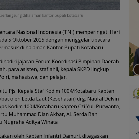
 berlangsung dihalaman kantor bupati kotabaru
entara Nasional Indonesia (TNI) memperingati Hari
pada 5 Oktober 2025 dengan menggelar upacara
 termasuk di halaman Kantor Bupati Kotabaru.
ihadiri jajaran Forum Koordinasi Pimpinan Daerah
h, para asisten, staf ahli, kepala SKPD lingkup
lri, mahasiswa, dan pelajar.
aitu Pjs. Kepala Staf Kodim 1004/Kotabaru Kapten
bat oleh Letda Laut (Kesehatan) drg. Naufal Delvin
ops Kodim 1004/Kotabaru Kapten Czi Yuli Purwanto,
ertu Muhammad Dian Akbar, AL Serda Bah
 Nugraha Aditya Winata.
akan oleh Kapten Infantri Damuri, ditegaskan