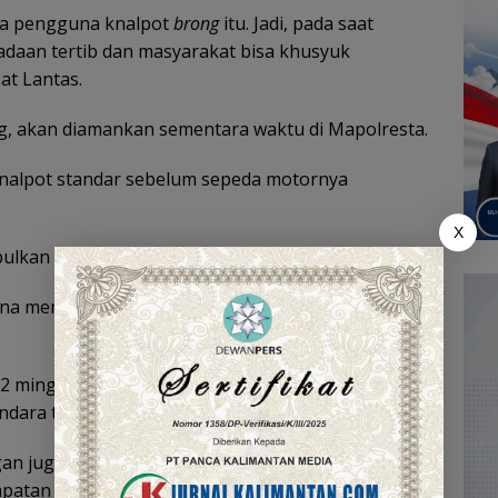
para pengguna knalpot
brong
itu. Jadi, pada saat
daan tertib dan masyarakat bisa khusyuk
at Lantas.
ng, akan diamankan sementara waktu di Mapolresta.
knalpot standar sebelum sepeda motornya
X
pulkan dan kita musnahkan,” lanjutnya.
na memberi efek jera, pihaknya akan menahan
 2 minggu atau sampai 1 bulan, dan bahkan akan
ndara tersebut,” ungkapnya.
ngan juga mengamankan beberapa remaja sedang
kedapatan membawa minuman beralkohol.