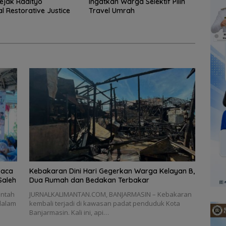
ejak Radityo
Ingatkan Warga Selektif Pilih
 Restorative Justice
Travel Umrah
Baca
Kebakaran Dini Hari Gegerkan Warga Kelayan B,
Saleh
Dua Rumah dan Bedakan Terbakar
intah
JURNALKALIMANTAN.COM, BANJARMASIN – Kebakaran
dalam
kembali terjadi di kawasan padat penduduk Kota
Banjarmasin. Kali ini, api…