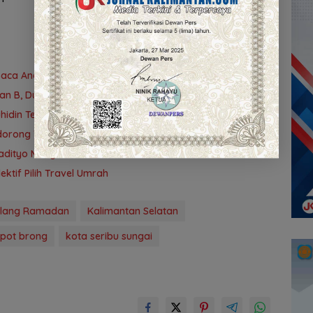
a Anak Lewat Jelajah Literasi di Taman Jahri Saleh
yan B, Dua Rumah dan Bedakan Terbakar
uhidin Tegaskan Penempatan Berbasis Talenta
idorong Tuntas 90 Persen dalam Dua Bulan
adityo Mengawal Restorative Justice
tif Pilih Travel Umrah
elang Ramadan
Kalimantan Selatan
lpot brong
kota seribu sungai