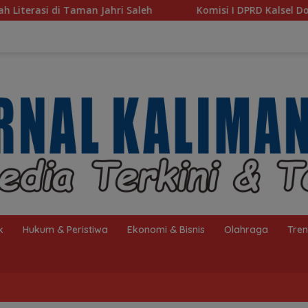
Komisi I DPRD Kalsel Dorong Pembenahan AMKS Hasan
k
Hukum & Peristiwa
Ekonomi & Bisnis
Olahraga
Tre