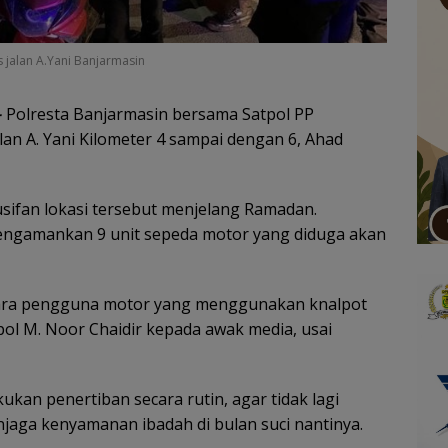
s jalan A.Yani Banjarmasin
–
Polresta Banjarmasin bersama Satpol PP
alan A. Yani Kilometer 4 sampai dengan 6, Ahad
sifan lokasi tersebut menjelang Ramadan.
engamankan 9 unit sepeda motor yang diduga akan
a para pengguna motor yang menggunakan knalpot
pol M. Noor Chaidir kepada awak media, usai
ukan penertiban secara rutin, agar tidak lagi
aga kenyamanan ibadah di bulan suci nantinya.