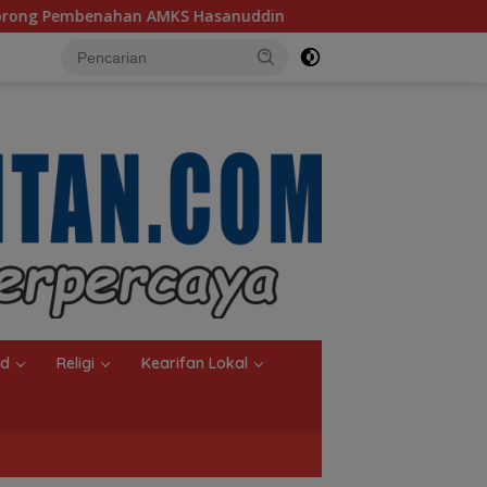
uddin
Ketua TP PKK Kalsel, Dorong Kreasi Olahan Ikan
nd
Religi
Kearifan Lokal