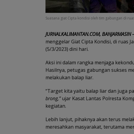
Suasana giat Cipta kondisi oleh tim gabungan di rua
JURNALKALIMANTAN.COM, BANJARMASIN 
menggelar Giat Cipta Kondisi, di ruas J
(5/3/2023) dini hari.
Aksi ini dalam rangka menjaga kekondu
Hasilnya, petugas gabungan sukses m
melakukan balap liar.
“Target kita yaitu balap liar dan jug
brong,”
ujar Kasat Lantas Polresta Kom
kegiatan.
Lebih lanjut, pihaknya akan terus melak
meresahkan masyarakat, terutama menj