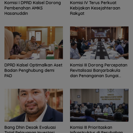
Komisi I DPRD Kalsel Dorong
Komisi IV Terus Perkuat
Pembenahan AMKS
Kebijakan Kesejahteraan
Hasanuddin
Rakyat
‎DPRD Kalsel Optimalkan Aset
‎Komisi III Dorong Percepatan
Badan Penghubung demi
Revitalisasi Banjarbakula
PAD
dan Penanganan Sungai
Batola
‎Bang Dhin Desak Evaluasi
‎Komisi III Prioritaskan
Total Pelayanan Investasi
Infrastruktur di Perubahan