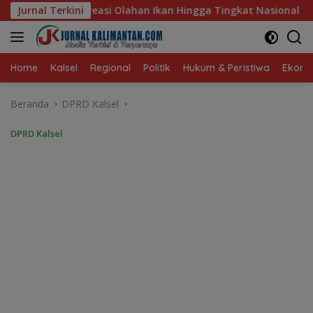
Langsung
Ikan Hingga Tingkat Nasional Pada Lomba Masak Serba Ikan
Jurnal Terkini
ke
konten
Home
Kalsel
Regional
Politik
Hukum & Peristiwa
Ekonom
Beranda
DPRD Kalsel
DPRD Kalsel