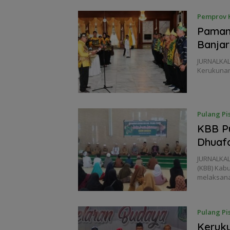
Pemprov K
Paman 
Banjar
JURNALKAL
Kerukunan
Pulang Pi
KBB P
Dhuafa
JURNALKAL
(KBB) Kabu
melaksan
Pulang Pi
Keruku