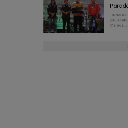
Parade
JURNALKAL
(KBB) Kab
(Parade…