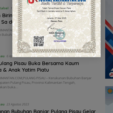
alsel
14 April 2024
Birin Terus Eratkan Sinergi Bubuhan
 Sa dunia
IMANTAN.COM, BANJARMASIN – Ketua Umum/Presiden
 Bubuhan Banjar Sa’Dunia, H Sahbirin Noor atau Paman Birin…
sau
6 April 2024
ulang Pisau Buka Bersama Kaum
 & Anak Yatim Piatu
IMANTAN.COM,PULANG PISAU – Kerukunan Bubuhan Banjar
paten Pulang Pisau, Provinsi Kalimantan Tengah,
akan buka…
sau
23 Agustus 2023
nan Bubuhan Banjar Pulang Pisau Gelar