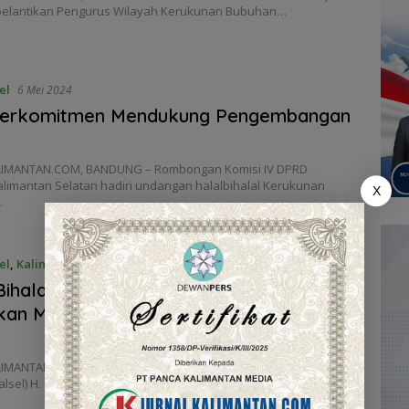
 pelantikan Pengurus Wilayah Kerukunan Bubuhan…
el
6 Mei 2024
 Berkomitmen Mendukung Pengembangan
LIMANTAN.COM, BANDUNG – Rombongan Komisi IV DPRD
alimantan Selatan hadiri undangan halalbihalal Kerukunan
X
…
el
,
Kalimantan Selatan
5 Mei 2024
Bihalal KBB Jabodetabek, Supian HK
kan Masyarakat Banua Di Perantauan
IMANTAN.COM, JAKARTA – Ketua DPRD Provinsi Kalimantan
alsel) H. Supian HK apresiasi acara halal…