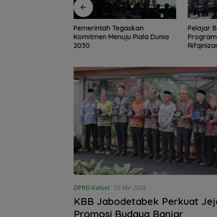
 Tegaskan
Pelajar Balangan Terima
Pemkab 
nuju Piala Dunia
Program Indonesia Pintar,
Pendidik
Rifqinizamy Apresiasi
Beasiswa
Komitmen Pemkab
Jangkau 
DPRD Kalsel
10 Mei 2026
‎KBB Jabodetabek Perkuat Jej
Promosi Budaya Banjar