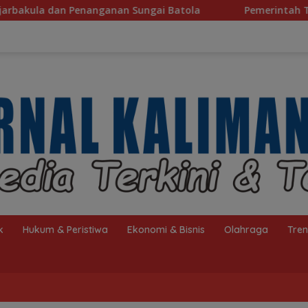
nan Sungai Batola
Pemerintah Tegaskan Komitmen Menu
k
Hukum & Peristiwa
Ekonomi & Bisnis
Olahraga
Tre