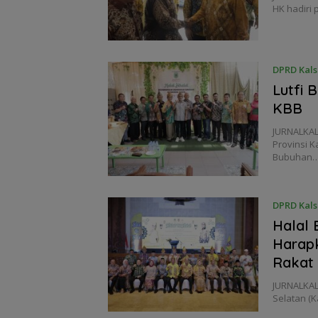
HK hadiri
DPRD Kals
Lutfi
KBB
JURNALKA
Provinsi K
Bubuhan
DPRD Kals
Halal 
Harap
Rakat
JURNALKAL
Selatan (K