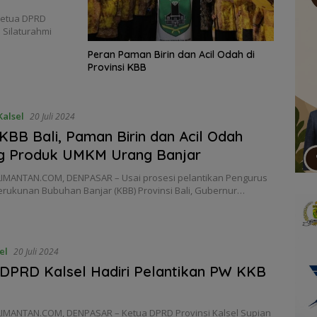
Ketua DPRD
 Silaturahmi
Peran Paman Birin dan Acil Odah di
Provinsi KBB
alsel
20 Juli 2024
KBB Bali, Paman Birin dan Acil Odah
g Produk UMKM Urang Banjar
IMANTAN.COM, DENPASAR – Usai prosesi pelantikan Pengurus
erukunan Bubuhan Banjar (KBB) Provinsi Bali, Gubernur…
el
20 Juli 2024
DPRD Kalsel Hadiri Pelantikan PW KKB
IMANTAN.COM, DENPASAR – Ketua DPRD Provinsi Kalsel Supian