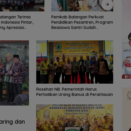
Balangan Perkuat
Bagaimana KIP Hadapi
Dari 
an Pesantren, Program
Deepfake dan Hoaks?
Reka
 Santri Sudah
Menga
2.751 Penerima
Rosehan NB: Pemerintah Harus
Perhatikan Urang Banua di Perantauan
aring dan