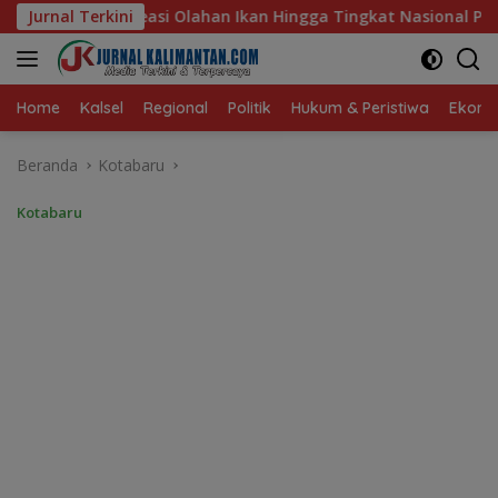
Langsung
an Hingga Tingkat Nasional Pada Lomba Masak Serba Ikan
Jurnal Terkini
ke
konten
Home
Kalsel
Regional
Politik
Hukum & Peristiwa
Ekonom
Beranda
Kotabaru
Kotabaru