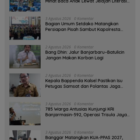
Minat Baca Anak Lewat Jelajah Literasi
di Taman Jahri Saleh
3 Agustus 2026
0 Komentar
Bagian Umum Setdako Matangkan
Persiapan Pisah Sambut Kapolresta
Banjarmasin
2 Agustus 2026
0 Komentar
Bang Dhin: Jalur Banjarbaru–Batulicin
Jangan Makan Korban Lagi
2 Agustus 2026
0 Komentar
Kepala Bappenda Kalsel Pastikan Isu
Petugas Samsat dan Polantas Jaga
SPBU Mulai 1 Agustus Adalah Hoaks
3 Agustus 2026
0 Komentar
785 Warga Antusias Kunjungi KRI
Banjarmasin-592, Operasi Trisula Jaya
Tinggalkan Kesan di Kotabaru
3 Agustus 2026
0 Komentar
‎Banggar Matangkan KUA-PPAS 2027,