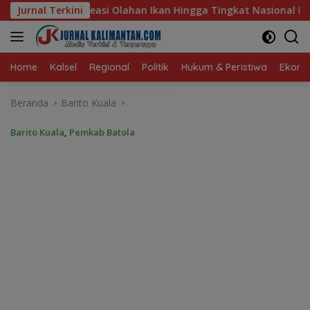
Langsung
Ikan Hingga Tingkat Nasional Pada Lomba Masak Serba Ikan
Jurnal Terkini
ke
konten
Home
Kalsel
Regional
Politik
Hukum & Peristiwa
Ekonom
Beranda
Barito Kuala
Barito Kuala
,
Pemkab Batola