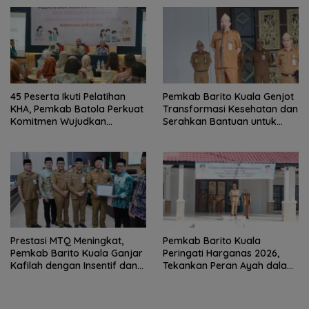
45 Peserta Ikuti Pelatihan
Pemkab Barito Kuala Genjot
KHA, Pemkab Batola Perkuat
Transformasi Kesehatan dan
Komitmen Wujudkan
Serahkan Bantuan untuk
Kabupaten Layak Anak
Petani
Prestasi MTQ Meningkat,
Pemkab Barito Kuala
Pemkab Barito Kuala Ganjar
Peringati Harganas 2026,
Kafilah dengan Insentif dan
Tekankan Peran Ayah dalam
Bonus Umrah
Ketahanan Keluarga