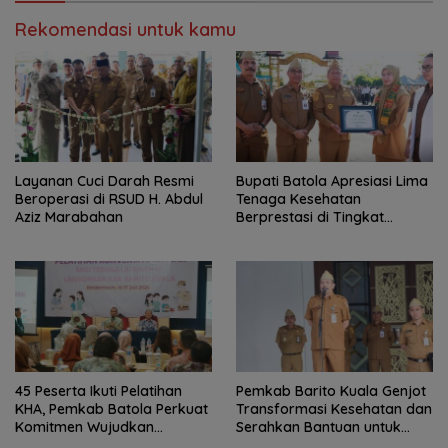
Rekomendasi untuk kamu
Layanan Cuci Darah Resmi
Bupati Batola Apresiasi Lima
Beroperasi di RSUD H. Abdul
Tenaga Kesehatan
Aziz Marabahan
Berprestasi di Tingkat
Provinsi
45 Peserta Ikuti Pelatihan
Pemkab Barito Kuala Genjot
KHA, Pemkab Batola Perkuat
Transformasi Kesehatan dan
Komitmen Wujudkan
Serahkan Bantuan untuk
Kabupaten Layak Anak
Petani