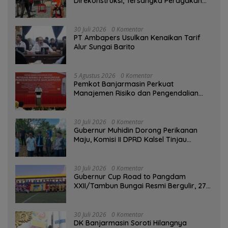
Direkonstruksi, Tersangka Peragakan
Aksi Penyerangan dengan Arit
30 Juli 2026
0 Komentar
PT Ambapers Usulkan Kenaikan Tarif
Alur Sungai Barito
5 Agustus 2026
0 Komentar
Pemkot Banjarmasin Perkuat
Manajemen Risiko dan Pengendalian
Gratifikasi Cegah Korupsi
30 Juli 2026
0 Komentar
Gubernur Muhidin Dorong Perikanan
Maju, Komisi II DPRD Kalsel Tinjau
Kampung Gabus Haruan dan Gencarkan
GEMARIKAN
30 Juli 2026
0 Komentar
Gubernur Cup Road to Pangdam
XXII/Tambun Bungai Resmi Bergulir, 27
Tim Kalsel-Kalteng Berebut Gelar
30 Juli 2026
0 Komentar
DK Banjarmasin Soroti Hilangnya