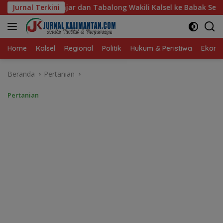
Langsung
ng Wakili Kalsel ke Babak Semifinal Gubernur Cup Road to Pa
Jurnal Terkini
ke
konten
Home
Kalsel
Regional
Politik
Hukum & Peristiwa
Ekonom
Beranda
Pertanian
Pertanian