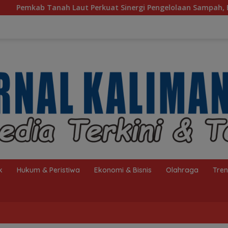
t Sinergi Pengelolaan Sampah, Bupati Sambut Kunjungan Istri
k
Hukum & Peristiwa
Ekonomi & Bisnis
Olahraga
Tre