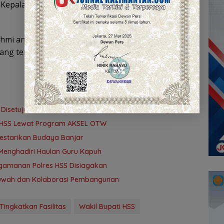
 Kepala Bidang Sarana Prasarana dan Pelaku
urahmi antara pemerintah daerah dan masyarakat
ng terbuka dan konstruktif.
isetujui, Pemkab HSS Perkuat Tata Kelola Keuangan
r HSS Lewat Program AKSEL OTW
Lestarikan Budaya Banjar
Menghadiri Haulan Guru Kapuh
ngamanan Polres HSS Disiagakan
khuwah dan Kolaborasi Pembangunan
Tingkatkan Fasilitas
Wakil Bupati HSS