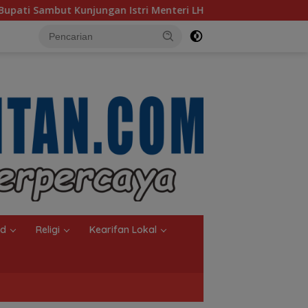
 Menteri LH
Sambut Ketua Komisi II DPR RI, Pemkot Ba
nd
Religi
Kearifan Lokal