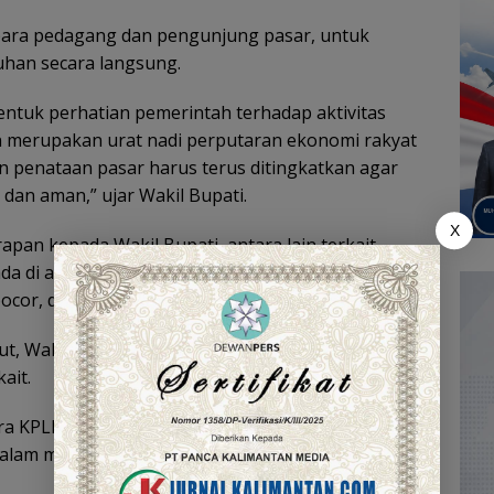
 para pedagang dan pengunjung pasar, untuk
han secara langsung.
entuk perhatian pemerintah terhadap aktivitas
 merupakan urat nadi perputaran ekonomi rakyat
an penataan pasar harus terus ditingkatkan agar
an aman,” ujar Wakil Bupati.
X
an kepada Wakil Bupati, antara lain terkait
da di area Los Batu, sebagian bangunan pasar
ocor, dan lainya.
t, Wakil Bupati menegaskan bahwa pihanya akan
ait.
a KPLH, Satpol PP dan Dinas PUTR, guna
dalam melakukan pembenahan,” tambahnya.