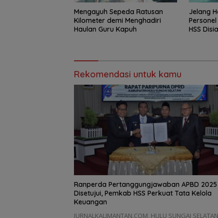
Mengayuh Sepeda Ratusan
Jelang H
Kilometer demi Menghadiri
Personel
Haulan Guru Kapuh
HSS Disi
Rekomendasi untuk kamu
Ranperda Pertanggungjawaban APBD 2025
Disetujui, Pemkab HSS Perkuat Tata Kelola
Keuangan
JURNALKALIMANTAN.COM, HULU SUNGAI SELATAN