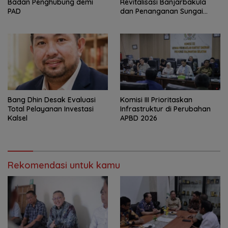
Badan Penghubung demi
Revitalisasi Banjarbakula
PAD
dan Penanganan Sungai
Batola
‎Bang Dhin Desak Evaluasi
‎Komisi III Prioritaskan
Total Pelayanan Investasi
Infrastruktur di Perubahan
Kalsel
APBD 2026
Rekomendasi untuk kamu