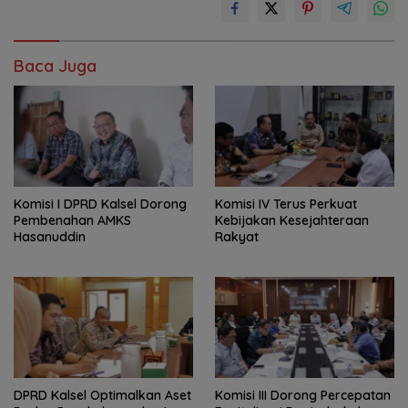
Baca Juga
Komisi I DPRD Kalsel Dorong
Komisi IV Terus Perkuat
Pembenahan AMKS
Kebijakan Kesejahteraan
Hasanuddin
Rakyat
‎DPRD Kalsel Optimalkan Aset
‎Komisi III Dorong Percepatan