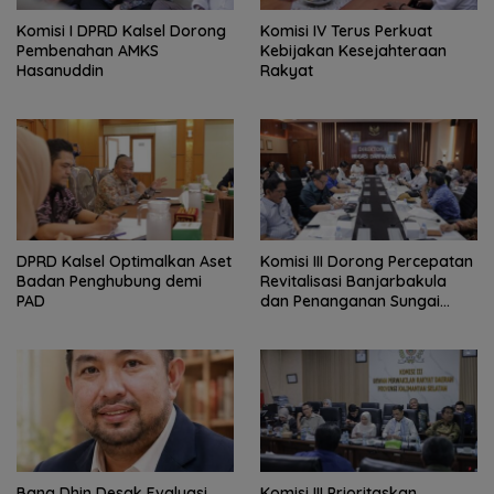
Komisi I DPRD Kalsel Dorong
Komisi IV Terus Perkuat
Pembenahan AMKS
Kebijakan Kesejahteraan
Hasanuddin
Rakyat
‎DPRD Kalsel Optimalkan Aset
‎Komisi III Dorong Percepatan
Badan Penghubung demi
Revitalisasi Banjarbakula
PAD
dan Penanganan Sungai
Batola
‎Bang Dhin Desak Evaluasi
‎Komisi III Prioritaskan