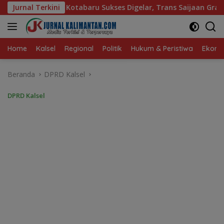
Langsung
ukses Digelar, Trans Saijaan Gratis Mulai Beroperasi
Jurnal Terkini
B
ke
konten
Home
Kalsel
Regional
Politik
Hukum & Peristiwa
Ekonom
Beranda
DPRD Kalsel
DPRD Kalsel