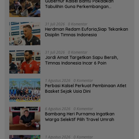
Gubernur Kalsel Bantu Pokdakan
Tabulihin Guna Perkembangan
Kampung Papuyu
31 Juli 2026
0 Komentar
Herdman Redam Euforia,Siap Tekankan
Disiplin Timnas Indonesia
31 Juli 2026
0 Komentar
Jordi Amat Targetkan Sapu Bersih,
Timnas Indonesia Incar 6 Poin
1 Agustus 2026
0 Komentar
Perbasi Kalsel Perkuat Pembinaan Atlet
Basket Sejak Usia Dini
6 Agustus 2026
0 Komentar
Bambang Heri Purnama Ingatkan
Warga Selektif Pilih Travel Umrah
1 Agustus 2026
0 Komentar