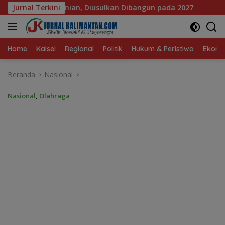
Langsung
n Dibangun pada 2027
Jurnal Terkini
DPRD Banjarmasin Dorong Empat 
ke
konten
Home
Kalsel
Regional
Politik
Hukum & Peristiwa
Ekonom
Beranda
Nasional
Nasional
,
Olahraga