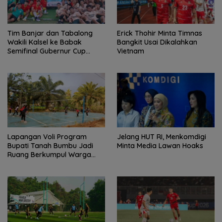
Tim Banjar dan Tabalong
Erick Thohir Minta Timnas
Wakili Kalsel ke Babak
Bangkit Usai Dikalahkan
Semifinal Gubernur Cup
Vietnam
Road to Pangdam
XXII/Tambun Bungai
Lapangan Voli Program
Jelang HUT RI, Menkomdigi
Bupati Tanah Bumbu Jadi
Minta Media Lawan Hoaks
Ruang Berkumpul Warga
Desa Madu Retno