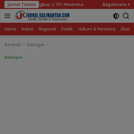
Langsung
Penerima
Jurnal Terkini
Bagaimana KIP Hadapi Deepfake dan Hoaks?
ke
konten
Home
Kalsel
Regional
Politik
Hukum & Peristiwa
Ekonom
Beranda
Balangan
Balangan