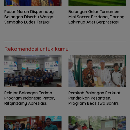
Pasar Murah Disperindag
Balangan Gelar Turnamen
Balangan Diserbu Warga,
Mini Soccer Perdana, Dorong
Sembako Ludes Terjual
Lahirnya Atlet Berprestasi
Rekomendasi untuk kamu
Pelajar Balangan Terima
Pemkab Balangan Perkuat
Program Indonesia Pintar,
Pendidikan Pesantren,
Rifqinizamy Apresiasi
Program Beasiswa Santri
Komitmen Pemkab
Sudah Jangkau 2.751
Penerima