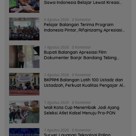
Siswa Indonesia Belajar Lewat Kreasi
Digital
6 Agustus 2026
0 Komentar
Pelajar Balangan Terima Program
Indonesia Pintar, Rifqinizamy Apresiasi
Komitmen Pemkab
1 Agustus 2026
0 Komentar
Bupati Balangan Apresiasi Film
Dokumenter Banjir Bandang Tebing
Tinggi sebagai Media Edukasi
1 Agustus 2026
0 Komentar
BKPRMI Balangan Latih 100 Ustadz dan
Ustadzah, Perkuat Kualitas Pengajar Al-
Qur’an
1 Agustus 2026
0 Komentar
Wali Kota Cup Menembak Jadi Ajang
Seleksi Atlet Kalsel Menuju Pra-PON
1 Agustus 2026
0 Komentar
Survei: Layanan Teknologi Paling