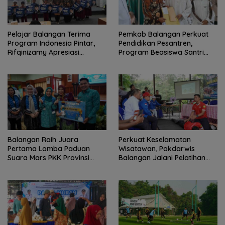
Pelajar Balangan Terima
Pemkab Balangan Perkuat
Program Indonesia Pintar,
Pendidikan Pesantren,
Rifqinizamy Apresiasi
Program Beasiswa Santri
Komitmen Pemkab
Sudah Jangkau 2.751
Penerima
Balangan Raih Juara
Perkuat Keselamatan
Pertama Lomba Paduan
Wisatawan, Pokdarwis
Suara Mars PKK Provinsi
Balangan Jalani Pelatihan
Kalsel
Penyelamatan