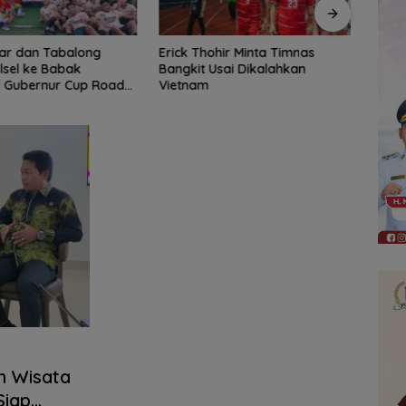
ohir Minta Timnas
DPRD Balangan Terima
AKSEL
Usai Dikalahkan
Silaturahmi Kapolres Baru,
Pelar
Perkuat Sinergi untuk Daerah
Tahu
n Wisata
Siap