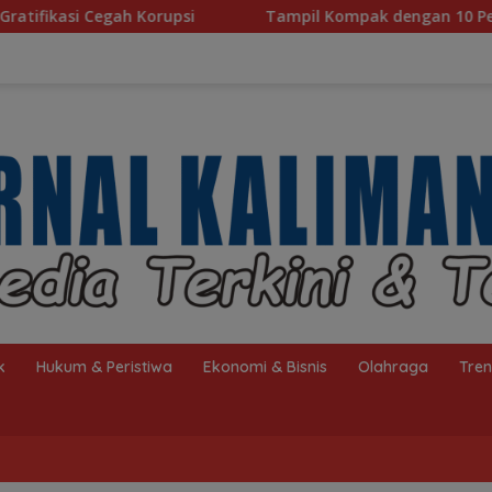
i
Tampil Kompak dengan 10 Personel, Paduan Suara TP
k
Hukum & Peristiwa
Ekonomi & Bisnis
Olahraga
Tre