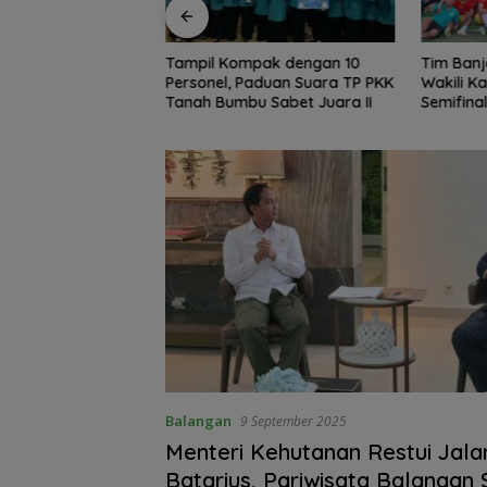
pak dengan 10
Tim Banjar dan Tabalong
Erick Th
aduan Suara TP PKK
Wakili Kalsel ke Babak
Bangkit 
 Sabet Juara II
Semifinal Gubernur Cup Road
Vietnam
to Pangdam XXII/Tambun
Bungai
Balangan
9 September 2025
Menteri Kehutanan Restui Jala
Batarius, Pariwisata Balangan 