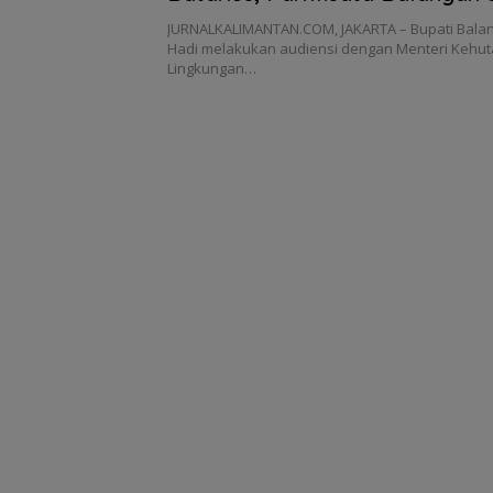
Melesat!
JURNALKALIMANTAN.COM, JAKARTA – Bupati Balan
Hadi melakukan audiensi dengan Menteri Kehu
Lingkungan…