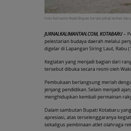
Foto bersama Wakil Bupati bersta pihak terkait dan 
JURNALKALIMANTAN.COM, KOTABARU
– P
pelestarian budaya daerah melalui pen
digelar di Lapangan Siring Laut, Rabu (
Kegiatan yang menjadi bagian dari ran
tersebut dibuka secara resmi oleh Wakil
Pembukaan berlangsung meriah dengan
jenjang pendidikan. Selain menjadi ajan
menghidupkan kembali permainan rakya
Dalam sambutan Bupati Kotabaru yang
apresiasi, atas terselenggaranya kegia
sekaligus pembinaan atlet olahraga re