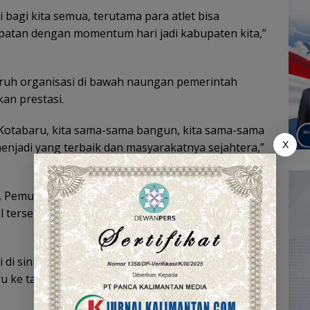
 bagi kita semua, terutama para atlet bisa
tepatan dengan momentum hari jadi kabupaten kita,”
ruh organisasi di bawah naungan pemerintah
an prestasi.
 Kotabaru, kita sama-sama bangun, kita sama-sama
X
njadi yang terbaik dan masyarakatnya sejahtera,”
a, Pemuda dan Olahraga Kotabaru, Kamirudin
al tersebut dapat terus berkembang dan menjadi
 di sini saja, tetapi akan terus berkembang menjadi
ke tahap yang lebih bagus lagi, elegan dan