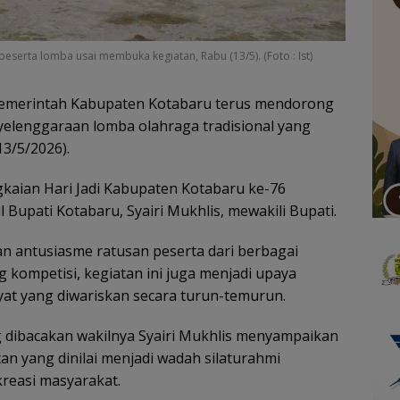
peserta lomba usai membuka kegiatan, Rabu (13/5). (Foto : Ist)
emerintah Kabupaten Kotabaru terus mendorong
yelenggaraan lomba olahraga tradisional yang
13/5/2026).
gkaian Hari Jadi Kabupaten Kotabaru ke-76
 Bupati Kotabaru, Syairi Mukhlis, mewakili Bupati.
 antusiasme ratusan peserta dari berbagai
g kompetisi, kegiatan ini juga menjadi upaya
t yang diwariskan secara turun-temurun.
 dibacakan wakilnya Syairi Mukhlis menyampaikan
tan yang dinilai menjadi wadah silaturahmi
kreasi masyarakat.