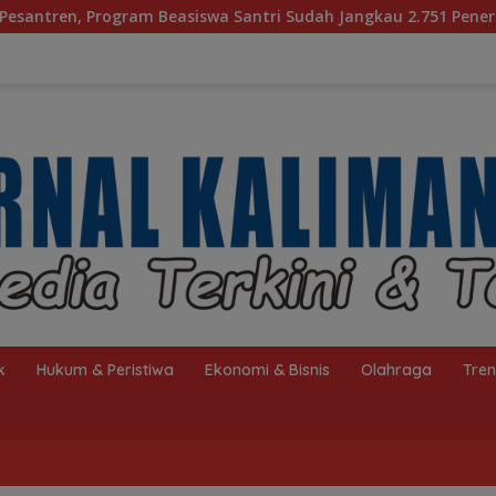
 Santri Sudah Jangkau 2.751 Penerima
Bagaimana KIP 
k
Hukum & Peristiwa
Ekonomi & Bisnis
Olahraga
Tre