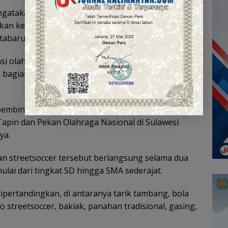
ngatakan pihaknya mendapat kepercayaan dari
an kegiatan olahraga tradisional sebagai bagian
tabaru ke-76.
asi olahraga (Inorga) yang berada di bawah binaan
 bagian dalam kegiatan tersebut dengan total
i pembinaan Inorga sekaligus persiapan menghadapi
apin dan Pekan Olahraga Nasional di Sulawesi
ya.
dan streetsoccer tersebut berlangsung selama dua
ulai dari tingkat SD hingga SMA sederajat.
ipertandingkan, di antaranya tarik tambang, bola
no streetsoccer, bakiak, panahan tradisional, gasing,