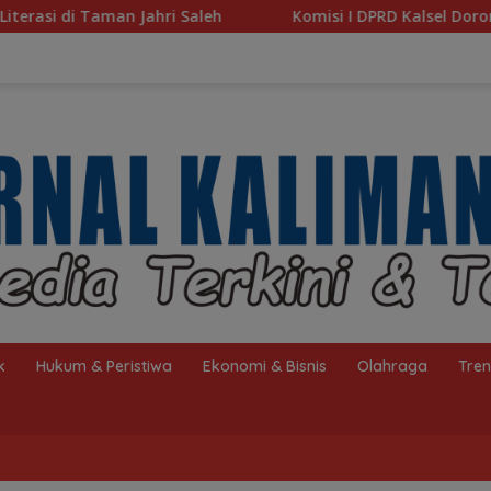
Komisi I DPRD Kalsel Dorong Pembenahan AMKS Hasan
k
Hukum & Peristiwa
Ekonomi & Bisnis
Olahraga
Tre