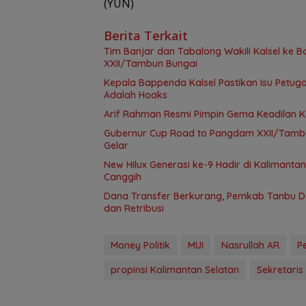
(YUN)
Berita Terkait
Tim Banjar dan Tabalong Wakili Kalsel ke
XXII/Tambun Bungai
Kepala Bappenda Kalsel Pastikan Isu Petug
Adalah Hoaks
Arif Rahman Resmi Pimpin Gema Keadilan K
Gubernur Cup Road to Pangdam XXII/Tambun 
Gelar
New Hilux Generasi ke-9 Hadir di Kalimanta
Canggih
Dana Transfer Berkurang, Pemkab Tanbu D
dan Retribusi
Money Politik
MUI
Nasrullah AR
P
propinsi Kalimantan Selatan
Sekretaris