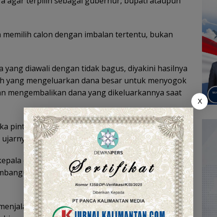
a agar terpilih sebagai gubernur, bupati ataupun
a memilih calon dengan imbalan tertentu, bukan
ang diawali dengan tidak bagus, diyakini hasilnya
rah yang mengeluarkan dana besar untuk menyogok
uan mengembalikan dana yang dikeluarkannya saat
X
buka pintu gerbang kepala daerah berhadapan
ujarnya.
kepala daerah yang bersih dan jujur, agar bisa
mbangun daerah dan meningkatkan kesejahteraan
menjalan bersih, proses demokrasi juga bersih