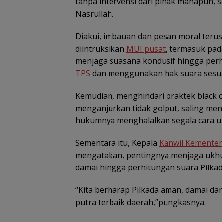
tanpa intervensi dari pihak manapun, s
Nasrullah.
Diakui, imbauan dan pesan moral terus
diintruksikan
MUI pusat
, termasuk pada
menjaga suasana kondusif hingga perh
TPS
dan menggunakan hak suara sesuai
Kemudian, menghindari praktek black 
menganjurkan tidak golput, saling me
hukumnya menghalalkan segala cara 
Sementara itu, Kepala
Kanwil Kementer
mengatakan, pentingnya menjaga ukhuw
damai hingga perhitungan suara Pilkad
“Kita berharap Pilkada aman, damai dan
putra terbaik daerah,”pungkasnya.