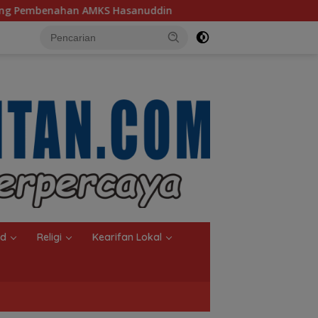
uddin
Ketua TP PKK Kalsel, Dorong Kreasi Olahan Ikan
nd
Religi
Kearifan Lokal