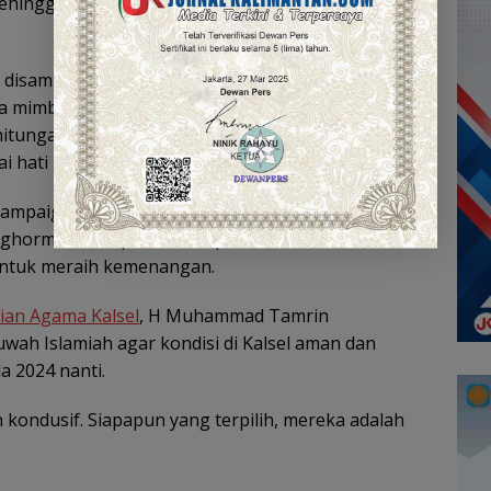
ehingga terpilih pemimpin yang bersih,” kata
 disampaikan MUI Kalsel, seperti yang
 mimbar Jumat di masjid agar politik bersih,
itungan suara, menolak money politic, datang ke
 hati nurani.
campaign, menjaga persatuan dan kesatuan,
nghormati atas perbedaan pilihan dan haram
untuk meraih kemenangan.
ian Agama Kalsel
, H Muhammad Tamrin
ah Islamiah agar kondisi di Kalsel aman dan
a 2024 nanti.
 kondusif. Siapapun yang terpilih, mereka adalah