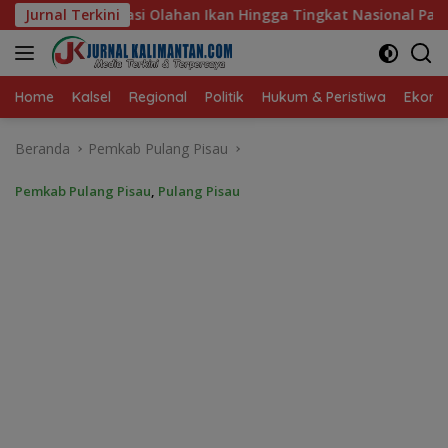
Langsung
 Hingga Tingkat Nasional Pada Lomba Masak Serba Ikan
Jurnal Terkini
ke
konten
Home
Kalsel
Regional
Politik
Hukum & Peristiwa
Ekonom
Beranda
Pemkab Pulang Pisau
Pemkab Pulang Pisau
,
Pulang Pisau