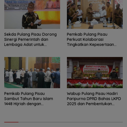
Sekda Pulang Pisau Dorong
Pemkab Pulang Pisau
Sinergi Pemerintah dan
Perkuat Kolaborasi
Lembaga Adat untuk
Tingkatkan Kepesertaan
Pembangunan Daerah
JKN-KIS
Pemkab Pulang Pisau
Wabup Pulang Pisau Hadiri
Sambut Tahun Baru Islam
Paripurna DPRD Bahas LKPD
1448 Hijriah dengan
2025 dan Pembentukan
Istighosah dan Doa Bersama
BPPD