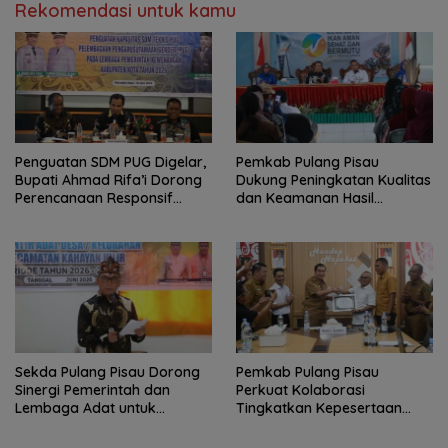
Rekomendasi untuk kamu
Penguatan SDM PUG Digelar,
Pemkab Pulang Pisau
Bupati Ahmad Rifa’i Dorong
Dukung Peningkatan Kualitas
Perencanaan Responsif
dan Keamanan Hasil
Gender
Perikanan
Sekda Pulang Pisau Dorong
Pemkab Pulang Pisau
Sinergi Pemerintah dan
Perkuat Kolaborasi
Lembaga Adat untuk
Tingkatkan Kepesertaan
Pembangunan Daerah
JKN-KIS