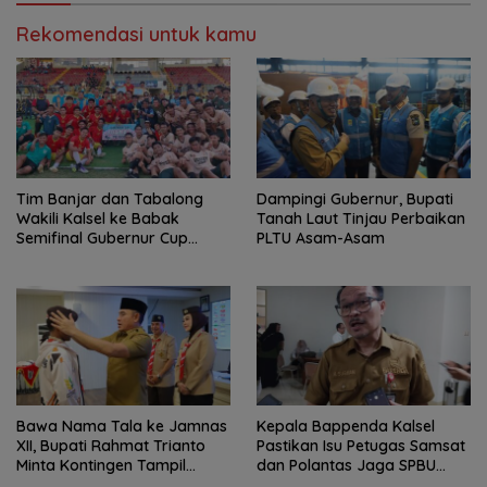
Rekomendasi untuk kamu
Tim Banjar dan Tabalong
Dampingi Gubernur, Bupati
Wakili Kalsel ke Babak
Tanah Laut Tinjau Perbaikan
Semifinal Gubernur Cup
PLTU Asam-Asam
Road to Pangdam
XXII/Tambun Bungai
Bawa Nama Tala ke Jamnas
Kepala Bappenda Kalsel
XII, Bupati Rahmat Trianto
Pastikan Isu Petugas Samsat
Minta Kontingen Tampil
dan Polantas Jaga SPBU
Percaya Diri
Mulai 1 Agustus Adalah Hoaks