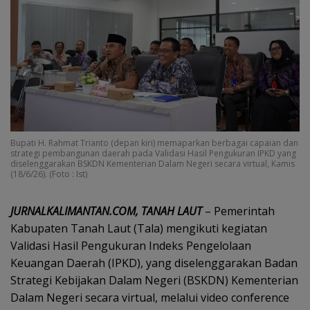
Bupati H. Rahmat Trianto (depan kiri) memaparkan berbagai capaian dan
strategi pembangunan daerah pada Validasi Hasil Pengukuran IPKD yang
diselenggarakan BSKDN Kementerian Dalam Negeri secara virtual, Kamis
(18/6/26). (Foto : Ist)
JURNALKALIMANTAN.COM, TANAH LAUT
– Pemerintah
Kabupaten Tanah Laut (Tala) mengikuti kegiatan
Validasi Hasil Pengukuran Indeks Pengelolaan
Keuangan Daerah (IPKD), yang diselenggarakan Badan
Strategi Kebijakan Dalam Negeri (BSKDN) Kementerian
Dalam Negeri secara virtual, melalui video conference