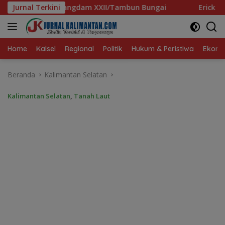
Langsung
Tambun Bungai
Jurnal Terkini
Erick Thohir Minta Timnas Bangkit Usai
ke
konten
Home
Kalsel
Regional
Politik
Hukum & Peristiwa
Ekonom
Beranda
Kalimantan Selatan
Kalimantan Selatan
,
Tanah Laut