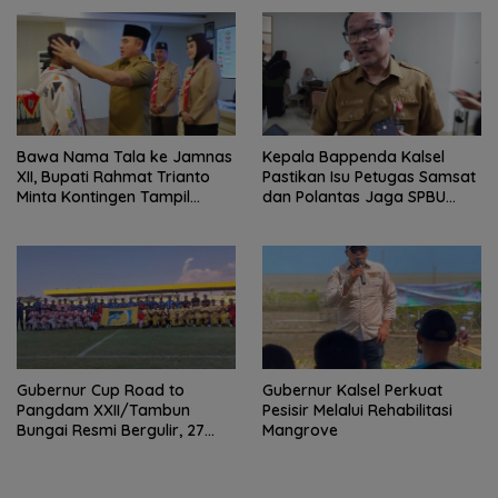
XXII/Tambun Bungai
Bawa Nama Tala ke Jamnas
Kepala Bappenda Kalsel
XII, Bupati Rahmat Trianto
Pastikan Isu Petugas Samsat
Minta Kontingen Tampil
dan Polantas Jaga SPBU
Percaya Diri
Mulai 1 Agustus Adalah Hoaks
Gubernur Cup Road to
Gubernur Kalsel Perkuat
Pangdam XXII/Tambun
Pesisir Melalui Rehabilitasi
Bungai Resmi Bergulir, 27
Mangrove
Tim Kalsel-Kalteng Berebut
Gelar