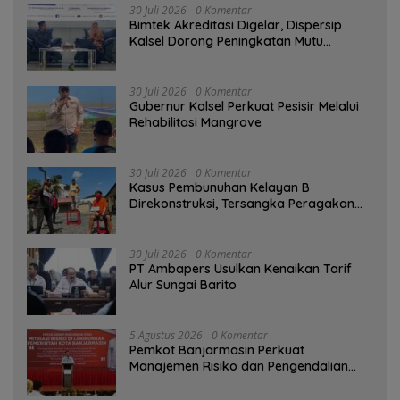
30 Juli 2026
0 Komentar
Bimtek Akreditasi Digelar, Dispersip
Kalsel Dorong Peningkatan Mutu
Perpustakaan Sekolah
30 Juli 2026
0 Komentar
Gubernur Kalsel Perkuat Pesisir Melalui
Rehabilitasi Mangrove
30 Juli 2026
0 Komentar
Kasus Pembunuhan Kelayan B
Direkonstruksi, Tersangka Peragakan
Aksi Penyerangan dengan Arit
30 Juli 2026
0 Komentar
PT Ambapers Usulkan Kenaikan Tarif
Alur Sungai Barito
5 Agustus 2026
0 Komentar
Pemkot Banjarmasin Perkuat
Manajemen Risiko dan Pengendalian
Gratifikasi Cegah Korupsi