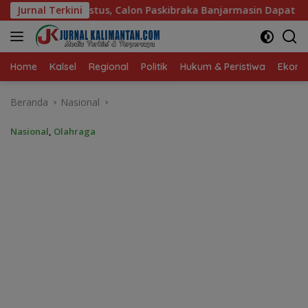
Langsung
on Paskibraka Banjarmasin Dapat Pembekalan dari Alumni Paski
Jurnal Terkini
ke
konten
Home
Kalsel
Regional
Politik
Hukum & Peristiwa
Ekonom
Beranda
Nasional
Nasional
,
Olahraga