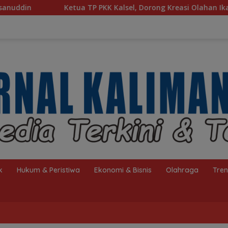
 Kalsel, Dorong Kreasi Olahan Ikan Hingga Tingkat Nasional P
k
Hukum & Peristiwa
Ekonomi & Bisnis
Olahraga
Tre