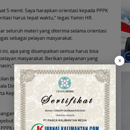
lewat 5 menit. Saya harapkan orientasi kepada PPPK
entasi harus tepat waktu,” tegas Yamin HR.
gar seluruh materi yang diterima selama orientasi
ugas sebagai pelayan masyarakat.
i ini, apa yang disampaikan semua harus bisa
 pelayan masyarakat. Berikan pelayanan yang
X
asin,” ujarnya.
kilan BPSDMD Provinsi Kalimantan Selatan, Plh
la Dinas Pendidikan Kota Banjarmasin, Plt Kepala
ta Kepala Bagian Organisasi Setda Kota
mbangan Kompetensi ASN dan SDM BKPSDM Kota
ebut orientasi tahun ini diikuti sebanyak 407
 PPPK dan terdaftar dalam Sistem Informasi ASN