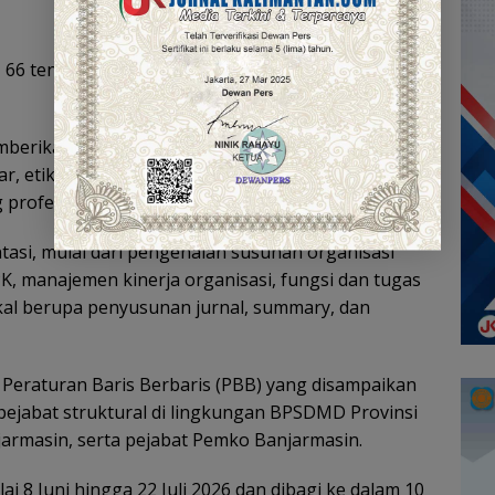
u, 66 tenaga kesehatan, dan 160 tenaga teknis
memberikan pemahaman mengenai tugas dan fungsi
sar, etika pemerintahan, serta penguatan peran
 profesional.
tasi, mulai dari pengenalan susunan organisasi
K, manajemen kinerja organisasi, fungsi dan tugas
kal berupa penyusunan jurnal, summary, dan
a Peraturan Baris Berbaris (PBB) yang disampaikan
pejabat struktural di lingkungan BPSDMD Provinsi
armasin, serta pejabat Pemko Banjarmasin.
i 8 Juni hingga 22 Juli 2026 dan dibagi ke dalam 10