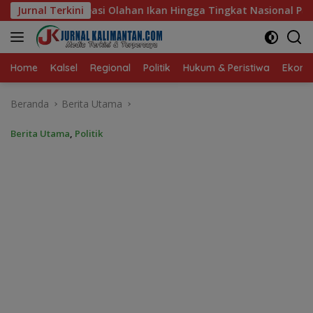
Langsung
an Hingga Tingkat Nasional Pada Lomba Masak Serba Ikan
Jurnal Terkini
ke
konten
Home
Kalsel
Regional
Politik
Hukum & Peristiwa
Ekonom
Beranda
Berita Utama
Berita Utama
,
Politik