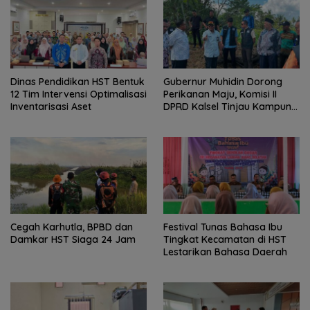
Dinas Pendidikan HST Bentuk
Gubernur Muhidin Dorong
12 Tim Intervensi Optimalisasi
Perikanan Maju, Komisi II
Inventarisasi Aset
DPRD Kalsel Tinjau Kampung
Gabus Haruan dan
Gencarkan GEMARIKAN
Cegah Karhutla, BPBD dan
Festival Tunas Bahasa Ibu
Damkar HST Siaga 24 Jam
Tingkat Kecamatan di HST
Lestarikan Bahasa Daerah