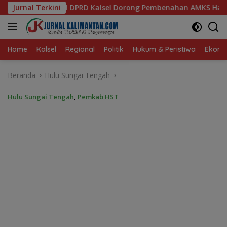
Langsung
l Dorong Pembenahan AMKS Hasanuddin
Jurnal Terkini
Ketua TP PKK Ka
ke
konten
Home
Kalsel
Regional
Politik
Hukum & Peristiwa
Ekonom
Beranda
Hulu Sungai Tengah
Hulu Sungai Tengah
,
Pemkab HST