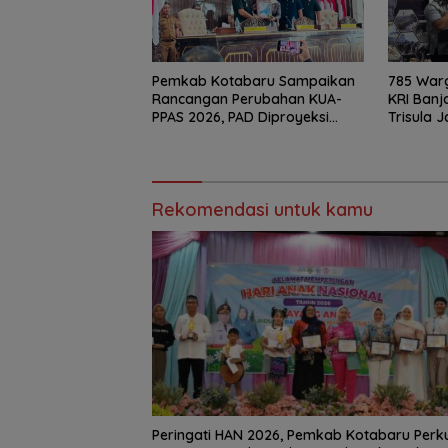
Pemkab Kotabaru Sampaikan
785 Warg
Rancangan Perubahan KUA-
KRI Banj
PPAS 2026, PAD Diproyeksi
Trisula 
Rp557,7 Miliar
di Kotab
Rekomendasi untuk kamu
Peringati HAN 2026, Pemkab Kotabaru Perk