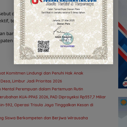
rsebut diharapkan mampu mendukung terciptanya
tif, terintegrasi, dan profesional.
oran baru juga diharapkan memberikan kemudahan
paten Kotabaru.
uat Komitmen Lindungi dan Penuhi Hak Anak
Desa, Limbur Jadi Prioritas 2026
n Mental Perempuan dalam Pertemuan Rutin
ubahan KUA-PPAS 2026, PAD Diproyeksi Rp557,7 Miliar
n-592, Operasi Trisula Jaya Tinggalkan Kesan di
ng Siswa Berkompeten dan Berjiwa Wirausaha