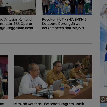
a Antusias Kunjungi
Rayakan HUT ke-17, SMKN 2
armasin-592, Operasi
Kotabaru Dorong Siswa
Jaya Tinggalkan Kesan
Berkompeten dan Berjiwa
aru
Wirausaha
uat
Pemkab Kotabaru Percepat Program Listrik