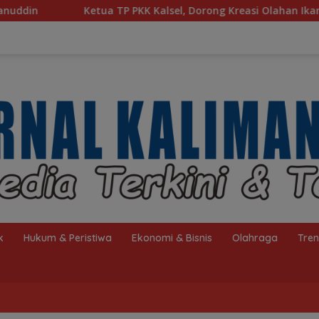
Kalsel, Dorong Kreasi Olahan Ikan Hingga Tingkat Nasional Pa
k
Hukum & Peristiwa
Ekonomi & Bisnis
Olahraga
Tre