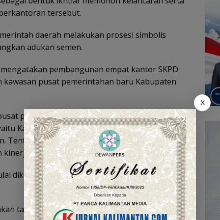
sebagai bentuk ikhtiar memohon kelancaran serta
erkantoran tersebut.
emerintah daerah melakukan prosesi simbolis
angkan adukan semen.
 mengatakan pembangunan empat kantor SKPD
 kawasan pusat pemerintahan baru Kabupaten
X
a pusat perkantoran Kabupaten Kotabaru. Tahun ini
aitu Kantor Dinas Kesehatan, Dinas Lingkungan
an. Tentunya ini menjadi bagian dari upaya
kinerja pemerintahan,” ujarnya.
ai dikerjakan pada tahun 2026 dan ditargetkan
.
kan tahun ini dan tahun depan sudah bisa dihuni,”