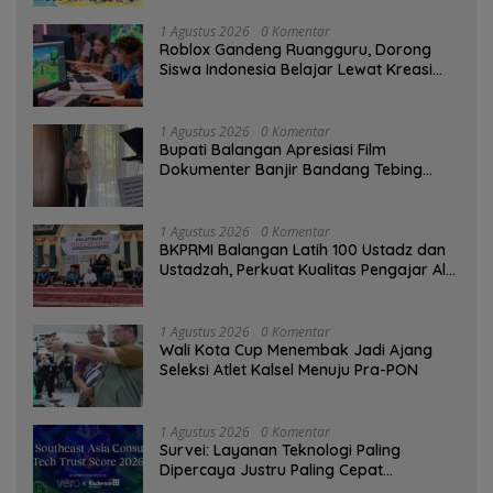
1 Agustus 2026
0 Komentar
Roblox Gandeng Ruangguru, Dorong
Siswa Indonesia Belajar Lewat Kreasi
Digital
1 Agustus 2026
0 Komentar
Bupati Balangan Apresiasi Film
Dokumenter Banjir Bandang Tebing
Tinggi sebagai Media Edukasi
1 Agustus 2026
0 Komentar
BKPRMI Balangan Latih 100 Ustadz dan
Ustadzah, Perkuat Kualitas Pengajar Al-
Qur’an
1 Agustus 2026
0 Komentar
Wali Kota Cup Menembak Jadi Ajang
Seleksi Atlet Kalsel Menuju Pra-PON
1 Agustus 2026
0 Komentar
Survei: Layanan Teknologi Paling
Dipercaya Justru Paling Cepat
Ditinggalkan Saat Bermasalah