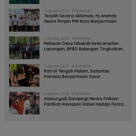
1 Agustus 2026
0 Komentar
‎Terpilih Secara Aklamasi, Hj Ananda
Resmi Pimpin PMI Kota Banjarmasin
1 Agustus 2026
0 Komentar
Relawan Desa Dibekali Keterampilan
Lapangan, BPBD Balangan Tingkatkan
Kesiapsiagaan Bencana
1 Agustus 2026
0 Komentar
Patroli Tengah Malam, Satlantas
Polresta Banjarmasin Sasar
Pelanggaran dan Balap Liar
2 Agustus 2026
0 Komentar
Hasnuryadi Dampingi Menko Polkam
Pastikan Kesiapan Kalsel Hadapi Puncak
Musim Kemarau