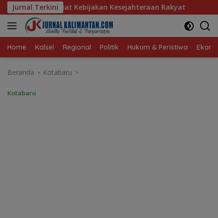
Langsung
Kebijakan Kesejahteraan Rakyat
Jurnal Terkini
Baru 10 Persen, Aktiva
ke
konten
Home
Kalsel
Regional
Politik
Hukum & Peristiwa
Ekonom
Beranda
Kotabaru
Kotabaru