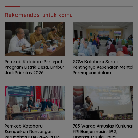
Rekomendasi untuk kamu
Pemkab Kotabaru Percepat
GOW Kotabaru Soroti
Program Listrik Desa, Limbur
Pentingnya Kesehatan Mental
Jadi Prioritas 2026
Perempuan dalam
Pertemuan Rutin
Pemkab Kotabaru
785 Warga Antusias Kunjungi
Sampaikan Rancangan
KRI Banjarmasin-592,
Perubahan KUA-PPAS 2026,
Operasi Trisula Jaya