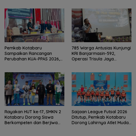
Pertemuan Rutin
Pemkab Kotabaru
785 Warga Antusias Kunjungi
Sampaikan Rancangan
KRI Banjarmasin-592,
Perubahan KUA-PPAS 2026,
Operasi Trisula Jaya
PAD Diproyeksi Rp557,7 Miliar
Tinggalkan Kesan di
Kotabaru
Rayakan HUT ke-17, SMKN 2
Saijaan League Futsal 2026
Kotabaru Dorong Siswa
Ditutup, Pemkab Kotabaru
Berkompeten dan Berjiwa
Dorong Lahirnya Atlet Muda
Wirausaha
Berprestasi