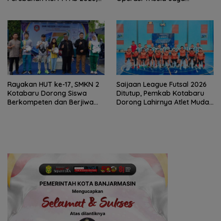
PAD Diproyeksi Rp557,7 Miliar
Tinggalkan Kesan di
Kotabaru
Rayakan HUT ke-17, SMKN 2
Saijaan League Futsal 2026
Kotabaru Dorong Siswa
Ditutup, Pemkab Kotabaru
Berkompeten dan Berjiwa
Dorong Lahirnya Atlet Muda
Wirausaha
Berprestasi