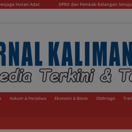
DPRD dan Pemkab Balangan Setujui Raperda Perubahan A
k
Hukum & Peristiwa
Ekonomi & Bisnis
Olahraga
Tre