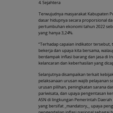
4. Sejahtera
Terwujudnya masyarakat Kabupaten 
dasar hidupnya secara proporsional da
pertumbuhan ekonomi tahun 2022 sebe
yang hanya 3,24%.
“Terhadap capaian indikator tersebut, 
bekerja dan upaya kita bersama, wala
berdampak inflasi barang dan jasa di I
kelancaran dan keberhasilan yang dicap
Selanjutnya disampaikan terkait kebi
pelaksanaan urusan wajib pelayanan so
urusan pilihan, peningkatan sarana 
pariwisata, dan upaya pengentasan k
ASN di lingkungan Pemerintah Daerah
yang bersifat _mandatory,_ upaya peng
pengendalian inflasi nasional sebagai