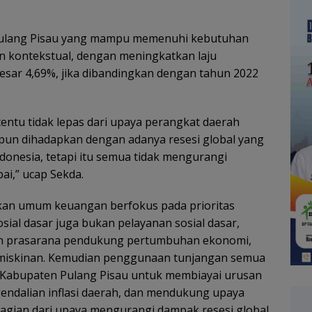
Pulang Pisau yang mampu memenuhi kebutuhan
n kontekstual, dengan meningkatkan laju
sar 4,69%, jika dibandingkan dengan tahun 2022
tentu tidak lepas dari upaya perangkat daerah
upun dihadapkan dengan adanya resesi global yang
ndonesia, tetapi itu semua tidak mengurangi
ai,” ucap Sekda.
jakan umum keuangan berfokus pada prioritas
sial dasar juga bukan pelayanan sosial dasar,
dan prasarana pendukung pertumbuhan ekonomi,
emiskinan. Kemudian penggunaan tunjangan semua
 Kabupaten Pulang Pisau untuk membiayai urusan
endalian inflasi daerah, dan mendukung upaya
 bagian dari upaya mengurangi dampak resesi global