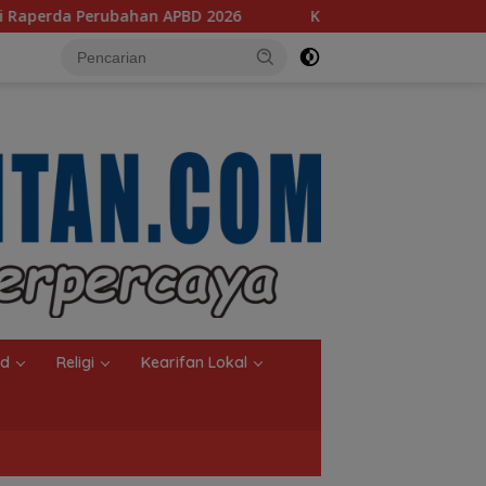
PBD 2026
‎Komisi III Dorong Percepatan Revitalisasi B
nd
Religi
Kearifan Lokal