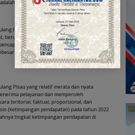
dalah yang ke-7 diperoleh.
ang Pisau yang berkualitas, produktivitas
berusaha tidak tertinggal dan sejajar dengan
an pencapaian Indeks Pembangunan Manusia (IPM)
besar 69,01%. Naik dari tahun 2021 yang hanya
ang Pisau yang relatif merata dan nyata
menerima pelayanan dan memperoleh
ra teritorial, faktual, proporsional, dan
rasio (ketimpangan pendapatan) pada tahun 2022
ahnya tingkat ketimpangan pendapatan di