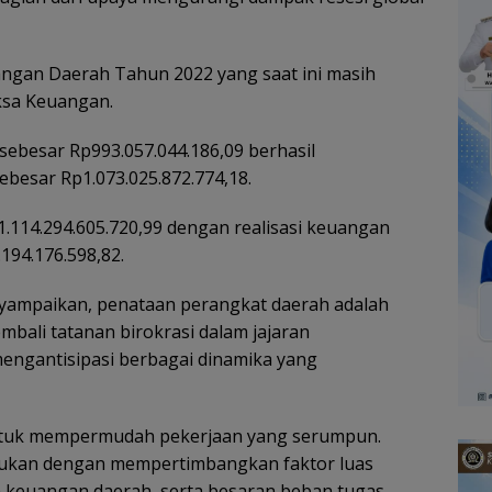
ngan Daerah Tahun 2022 yang saat ini masih
ksa Keuangan.
ebesar Rp993.057.044.186,09 berhasil
ebesar Rp1.073.025.872.774,18.
1.114.294.605.720,99 dengan realisasi keuangan
194.176.598,82.
nyampaikan, penataan perangkat daerah adalah
bali tatanan birokrasi dalam jajaran
engantisipasi berbagai dinamika yang
untuk mempermudah pekerjaan yang serumpun.
kukan dengan mempertimbangkan faktor luas
 keuangan daerah, serta besaran beban tugas