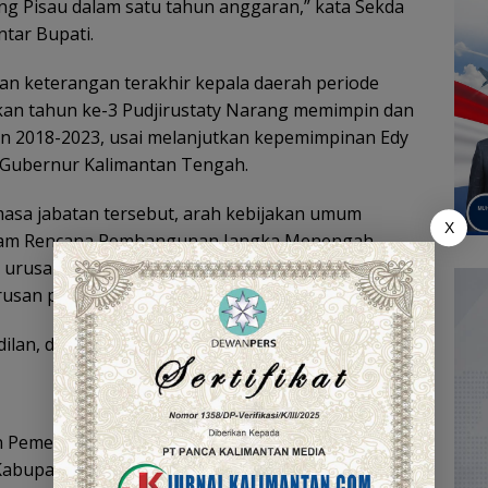
g Pisau dalam satu tahun anggaran,” kata Sekda
tar Bupati.
an keterangan terakhir kepala daerah periode
akan tahun ke-3 Pudjirustaty Narang memimpin dan
n 2018-2023, usai melanjutkan kepemimpinan Edy
l Gubernur Kalimantan Tengah.
 masa jabatan tersebut, arah kebijakan umum
X
alam Rencana Pembangunan Jangka Menengah
 urusan wajib pelayanan dan urusan wajib bukan
urusan pemerintahan fungsi penunjang.
dilan, dan Sejahtera:
dan Pemeriksa Keuangan terhadap Laporan
abupaten Pulang Pisau berupa opini Wajar Tanpa