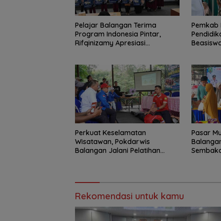
Pelajar Balangan Terima
Pemkab 
Program Indonesia Pintar,
Pendidik
Rifqinizamy Apresiasi
Beasiswa
Komitmen Pemkab
Jangkau 
Perkuat Keselamatan
Pasar Mu
Wisatawan, Pokdarwis
Balangan
Balangan Jalani Pelatihan
Sembako 
Penyelamatan
Rekomendasi untuk kamu