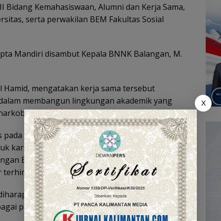
III Bidang Kemahasiswaan, Alumni dan Kerja Sama,
ersitas, serta perwakilan BEM Fakultas Sosial
pta Mandiri disambut Kepala BNNK Balangan, M.
ul Hamid, mengatakan kerja sama tersebut
dalam membangun lingkungan akademik yang
X
narkoba.
 pada pendidikan akademik, tetapi juga memiliki
 karakter generasi muda. Melalui kerja sama ini,
engan BNNK Balangan memberikan edukasi dan
erhindar dari bahaya narkotika,” ujarnya.
t diharapkan mampu mendukung pelaksanaan Tri
gai program sosialisasi, penelitian, hingga