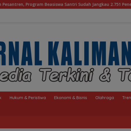
a Santri Sudah Jangkau 2.751 Penerima
Bagaimana KIP
k
Hukum & Peristiwa
Ekonomi & Bisnis
Olahraga
Tre