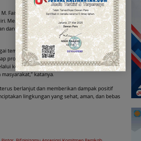
M. Faisal Sidiq, menyambut baik kerja sama yang
iri. Menurutnya, keterlibatan dunia pendidikan
han dan pemberantasan penyalahgunaan narkoba,
gai tempat lahirnya generasi penerus bangsa.
harap program pencegahan penyalahgunaan
elalui kegiatan edukasi, penyuluhan, dan
masyarakat,” katanya.
 terus berlanjut dan memberikan dampak positif
ciptakan lingkungan yang sehat, aman, dan bebas
 Pintar, Rifqinizamy Apresiasi Komitmen Pemkab