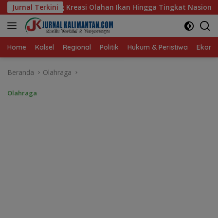
Langsung
an Ikan Hingga Tingkat Nasional Pada Lomba Masak Serba Ikan
Jurnal Terkini
ke
konten
Home
Kalsel
Regional
Politik
Hukum & Peristiwa
Ekonom
Beranda
Olahraga
Olahraga