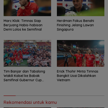
Marc Klok: Timnas Siap
Herdman Fokus Benahi
Berjuang Habis-habisan
Finishing Jelang Lawan
Demi Lolos ke Semifinal
Singapura
Tim Banjar dan Tabalong
Erick Thohir Minta Timnas
Wakili Kalsel ke Babak
Bangkit Usai Dikalahkan
Semifinal Gubernur Cup
Vietnam
Road to Pangdam
XXII/Tambun Bungai
Rekomendasi untuk kamu