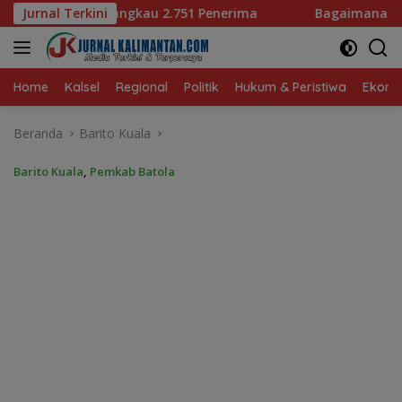
Langsung
51 Penerima
Jurnal Terkini
Bagaimana KIP Hadapi Deepfake dan Hoak
ke
konten
Home
Kalsel
Regional
Politik
Hukum & Peristiwa
Ekonom
Beranda
Barito Kuala
Barito Kuala
,
Pemkab Batola