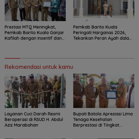
Prestasi MTQ Meningkat,
Pemkab Barito Kuala
Pemkab Barito Kuala Ganjar
Peringati Harganas 2026,
Kafilah dengan Insentif dan
Tekankan Peran Ayah dalam
Bonus Umrah
Ketahanan Keluarga
Rekomendasi untuk kamu
Layanan Cuci Darah Resmi
Bupati Batola Apresiasi Lima
Beroperasi di RSUD H. Abdul
Tenaga Kesehatan
Aziz Marabahan
Berprestasi di Tingkat
Provinsi