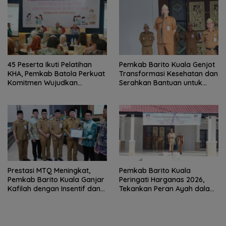
45 Peserta Ikuti Pelatihan
Pemkab Barito Kuala Genjot
KHA, Pemkab Batola Perkuat
Transformasi Kesehatan dan
Komitmen Wujudkan
Serahkan Bantuan untuk
Kabupaten Layak Anak
Petani
Prestasi MTQ Meningkat,
Pemkab Barito Kuala
Pemkab Barito Kuala Ganjar
Peringati Harganas 2026,
Kafilah dengan Insentif dan
Tekankan Peran Ayah dalam
Bonus Umrah
Ketahanan Keluarga