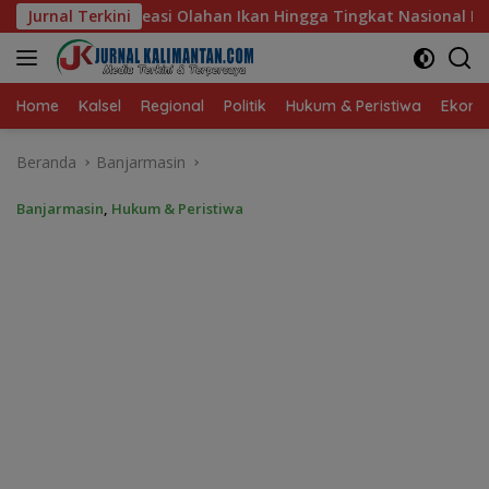
Langsung
Ikan Hingga Tingkat Nasional Pada Lomba Masak Serba Ikan
Jurnal Terkini
ke
konten
Home
Kalsel
Regional
Politik
Hukum & Peristiwa
Ekonom
Beranda
Banjarmasin
Banjarmasin
,
Hukum & Peristiwa