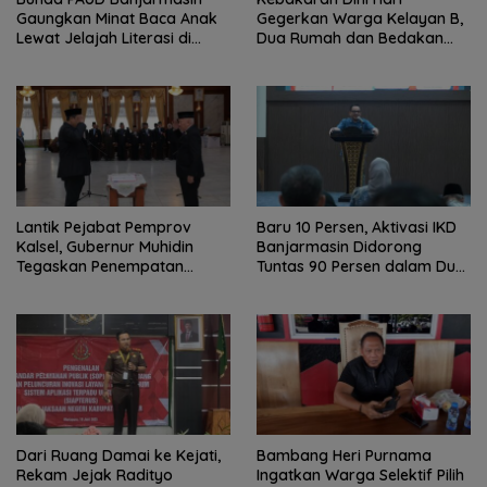
Gaungkan Minat Baca Anak
Gegerkan Warga Kelayan B,
Lewat Jelajah Literasi di
Dua Rumah dan Bedakan
Taman Jahri Saleh
Terbakar
Lantik Pejabat Pemprov
Baru 10 Persen, Aktivasi IKD
Kalsel, Gubernur Muhidin
Banjarmasin Didorong
Tegaskan Penempatan
Tuntas 90 Persen dalam Dua
Berbasis Talenta
Bulan
Dari Ruang Damai ke Kejati,
Bambang Heri Purnama
Rekam Jejak Radityo
Ingatkan Warga Selektif Pilih