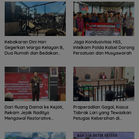
Kebakaran Dini Hari
Jaga Kondusivitas HSS,
Gegerkan Warga Kelayan B,
Intelkam Polda Kalsel Dorong
Dua Rumah dan Bedakan
Persatuan dan Musyawarah
Terbakar
Dari Ruang Damai ke Kejati,
Praperadilan Gagal, Kasus
Rekam Jejak Radityo
Tabrak Lari yang Tewaskan
Mengawal Restorative
Petugas Kebersihan di
Justice
Banjarmasin Masuk Tahap
Persidangan