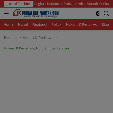
Langsung
ional Pada Lomba Masak Serba Ikan
Jurnal Terkini
Kebakaran Dini Ha
ke
konten
Home
Kalsel
Regional
Politik
Hukum & Peristiwa
Ekonom
Beranda
Hukum & Peristiwa
Hukum & Peristiwa
,
Hulu Sungai Selatan