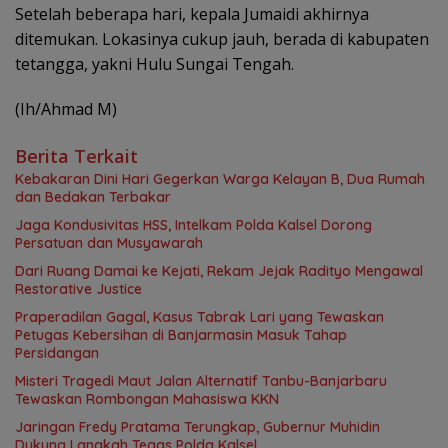
Setelah beberapa hari, kepala Jumaidi akhirnya
ditemukan. Lokasinya cukup jauh, berada di kabupaten
tetangga, yakni Hulu Sungai Tengah.
(Ih/Ahmad M)
Berita Terkait
Kebakaran Dini Hari Gegerkan Warga Kelayan B, Dua Rumah
dan Bedakan Terbakar
Jaga Kondusivitas HSS, Intelkam Polda Kalsel Dorong
Persatuan dan Musyawarah
Dari Ruang Damai ke Kejati, Rekam Jejak Radityo Mengawal
Restorative Justice
Praperadilan Gagal, Kasus Tabrak Lari yang Tewaskan
Petugas Kebersihan di Banjarmasin Masuk Tahap
Persidangan
Misteri Tragedi Maut Jalan Alternatif Tanbu-Banjarbaru
Tewaskan Rombongan Mahasiswa KKN
Jaringan Fredy Pratama Terungkap, Gubernur Muhidin
Dukung Langkah Tegas Polda Kalsel