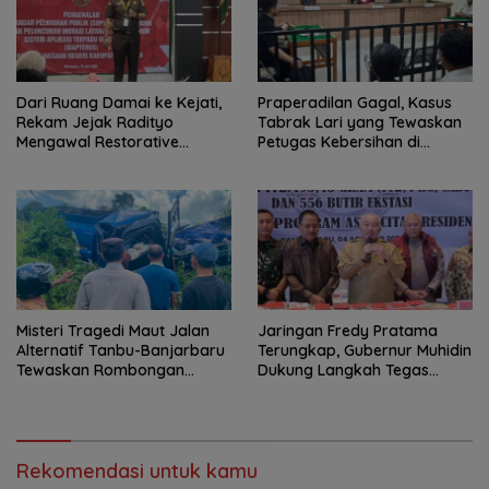
Dari Ruang Damai ke Kejati,
Praperadilan Gagal, Kasus
Rekam Jejak Radityo
Tabrak Lari yang Tewaskan
Mengawal Restorative
Petugas Kebersihan di
Justice
Banjarmasin Masuk Tahap
Persidangan
Misteri Tragedi Maut Jalan
Jaringan Fredy Pratama
Alternatif Tanbu-Banjarbaru
Terungkap, Gubernur Muhidin
Tewaskan Rombongan
Dukung Langkah Tegas
Mahasiswa KKN
Polda Kalsel
Rekomendasi untuk kamu