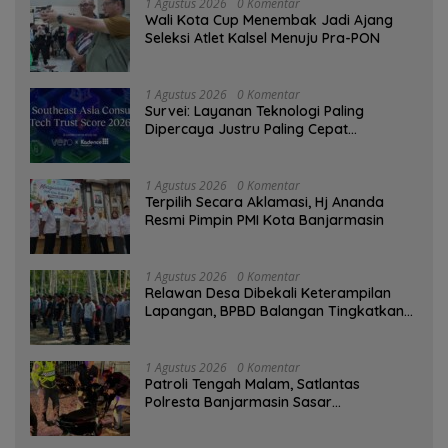
1 Agustus 2026
0 Komentar
Wali Kota Cup Menembak Jadi Ajang
Seleksi Atlet Kalsel Menuju Pra-PON
1 Agustus 2026
0 Komentar
Survei: Layanan Teknologi Paling
Dipercaya Justru Paling Cepat
Ditinggalkan Saat Bermasalah
1 Agustus 2026
0 Komentar
‎Terpilih Secara Aklamasi, Hj Ananda
Resmi Pimpin PMI Kota Banjarmasin
1 Agustus 2026
0 Komentar
Relawan Desa Dibekali Keterampilan
Lapangan, BPBD Balangan Tingkatkan
Kesiapsiagaan Bencana
1 Agustus 2026
0 Komentar
Patroli Tengah Malam, Satlantas
Polresta Banjarmasin Sasar
Pelanggaran dan Balap Liar