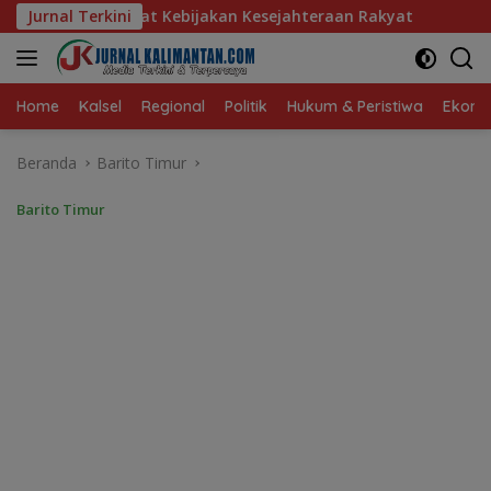
Langsung
akan Kesejahteraan Rakyat
Jurnal Terkini
Baru 10 Persen, Aktivasi IK
ke
konten
Home
Kalsel
Regional
Politik
Hukum & Peristiwa
Ekonom
Beranda
Barito Timur
Barito Timur