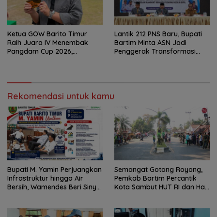
Ketua GOW Barito Timur
Lantik 212 PNS Baru, Bupati
Raih Juara IV Menembak
Bartim Minta ASN Jadi
Pangdam Cup 2026,
Penggerak Transformasi
Bersaing dengan Pimpinan
Digital
TNI-Polri
Rekomendasi untuk kamu
Bupati M. Yamin Perjuangkan
Semangat Gotong Royong,
Infrastruktur hingga Air
Pemkab Bartim Percantik
Bersih, Wamendes Beri Sinyal
Kota Sambut HUT RI dan Hari
Positif
Jadi Kabupaten