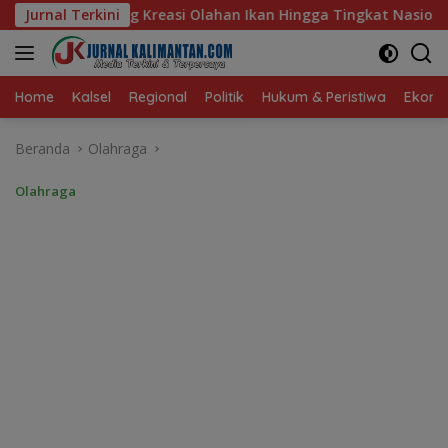
Langsung
han Ikan Hingga Tingkat Nasional Pada Lomba Masak Serba Ikan
Jurnal Terkini
ke
konten
Home
Kalsel
Regional
Politik
Hukum & Peristiwa
Ekonom
Beranda
Olahraga
Olahraga