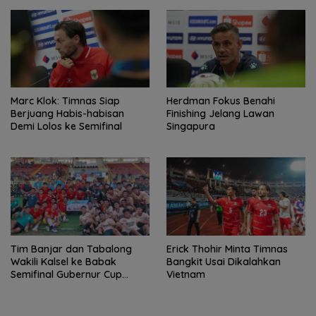
Marc Klok: Timnas Siap
Herdman Fokus Benahi
Berjuang Habis-habisan
Finishing Jelang Lawan
Demi Lolos ke Semifinal
Singapura
Tim Banjar dan Tabalong
Erick Thohir Minta Timnas
Wakili Kalsel ke Babak
Bangkit Usai Dikalahkan
Semifinal Gubernur Cup
Vietnam
Road to Pangdam
XXII/Tambun Bungai