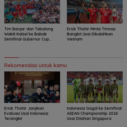
Tim Banjar dan Tabalong
Erick Thohir Minta Timnas
Wakili Kalsel ke Babak
Bangkit Usai Dikalahkan
Semifinal Gubernur Cup
Vietnam
Road to Pangdam
XXII/Tambun Bungai
Rekomendasi untuk kamu
Erick Thohir Janjikan
Indonesia Gagal ke Semifinal
Evaluasi Usai Indonesia
ASEAN Championship 2026
Tersingkir
Usai Ditahan Singapura