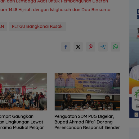
intah dan Lembaga Adat untuk Pembangunan Daerah
lam 1448 Hijriah dengan Istighosah dan Doa Bersama
LN
PLTGU Bangkanai Rusak
ampit Gaungkan
Penguatan SDM PUG Digelar,
an Lingkungan Lewat
Bupati Ahmad Rifa’i Dorong
ama Musikal Pelajar
Perencanaan Responsif Gender