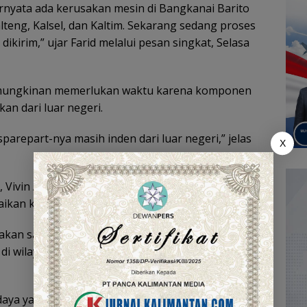
rnyata ada kerusakan mesin di Bangkanai Barito
teng, Kalsel, dan Kaltim. Sekarang sedang proses
kirim,” ujar Farid melalui pesan singkat, Selasa
emungkinan memerlukan waktu karena komponen
an dari luar negeri.
parepart-nya masih inden dari luar negeri,” jelas
X
k, Vivin Aprianor, membenarkan adanya gangguan
an keterangan pers, Selasa (30/6/2026).
kan salah satu pembangkit dengan kapasitas
di wilayah Kalimantan Tengah, Kalimantan Selatan,
daya yang cukup besar dibandingkan pembangkit