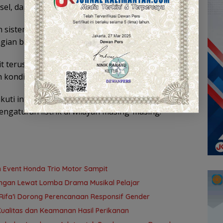
el, dan Kaltim,” terang Vivin.
n sistem pembangkit mengalami penurunan
n beban listrik secara bergilir.
terus berjalan dan pemulihan pasokan listrik
h kondisi pembangkit kembali normal.
uti informasi resmi dari PLN terkait
gaturan listrik di wilayah masing-masing.
Event Honda Trio Motor Sampit
ngan Lewat Lomba Drama Musikal Pelajar
Rifa’i Dorong Perencanaan Responsif Gender
ualitas dan Keamanan Hasil Perikanan