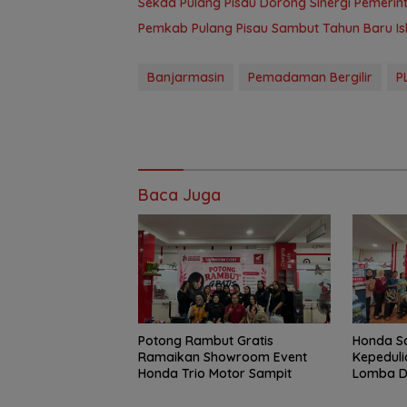
Sekda Pulang Pisau Dorong Sinergi Pemer
Pemkab Pulang Pisau Sambut Tahun Baru Is
Banjarmasin
Pemadaman Bergilir
P
Baca Juga
Potong Rambut Gratis
Honda S
Ramaikan Showroom Event
Kepeduli
Honda Trio Motor Sampit
Lomba Dr