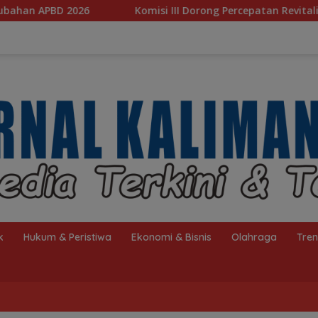
‎Komisi III Dorong Percepatan Revitalisasi Banjarbakula dan Pe
k
Hukum & Peristiwa
Ekonomi & Bisnis
Olahraga
Tre