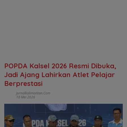
POPDA Kalsel 2026 Resmi Dibuka,
Jadi Ajang Lahirkan Atlet Pelajar
Berprestasi
Jurnalkalimantan.com
18 Mei 2026