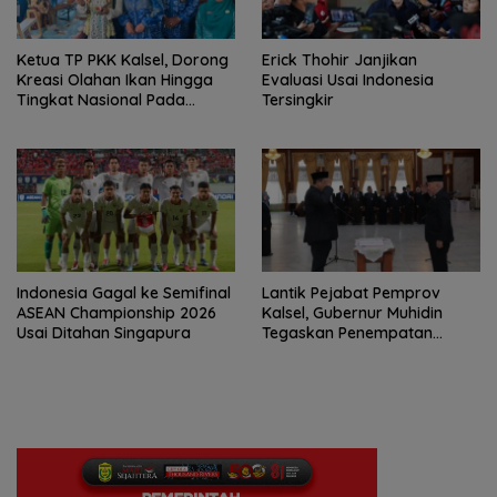
Ketua TP PKK Kalsel, Dorong
Erick Thohir Janjikan
Kreasi Olahan Ikan Hingga
Evaluasi Usai Indonesia
Tingkat Nasional Pada
Tersingkir
Lomba Masak Serba Ikan
Indonesia Gagal ke Semifinal
Lantik Pejabat Pemprov
ASEAN Championship 2026
Kalsel, Gubernur Muhidin
Usai Ditahan Singapura
Tegaskan Penempatan
Berbasis Talenta