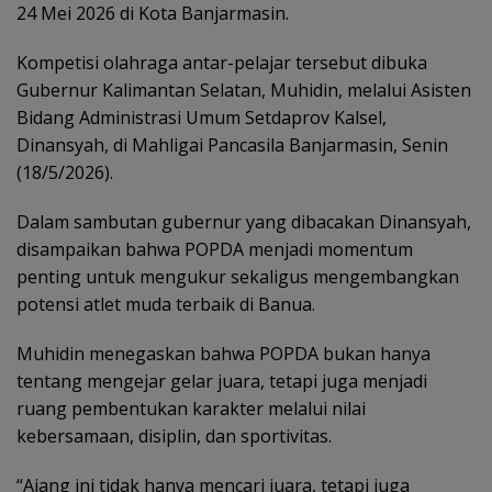
24 Mei 2026 di Kota Banjarmasin.
Kompetisi olahraga antar-pelajar tersebut dibuka
Gubernur Kalimantan Selatan, Muhidin, melalui Asisten
Bidang Administrasi Umum Setdaprov Kalsel,
Dinansyah, di Mahligai Pancasila Banjarmasin, Senin
(18/5/2026).
Dalam sambutan gubernur yang dibacakan Dinansyah,
disampaikan bahwa POPDA menjadi momentum
penting untuk mengukur sekaligus mengembangkan
potensi atlet muda terbaik di Banua.
Muhidin menegaskan bahwa POPDA bukan hanya
tentang mengejar gelar juara, tetapi juga menjadi
ruang pembentukan karakter melalui nilai
kebersamaan, disiplin, dan sportivitas.
“Ajang ini tidak hanya mencari juara, tetapi juga