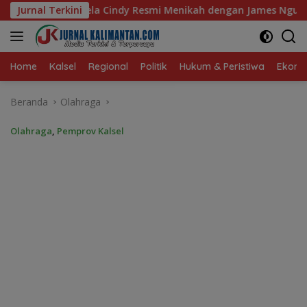
Langsung
Resmi Menikah dengan James Nguyen di Toronto
Jurnal Terkini
Silatu
ke
konten
Home
Kalsel
Regional
Politik
Hukum & Peristiwa
Ekonom
Beranda
Olahraga
Olahraga
,
Pemprov Kalsel