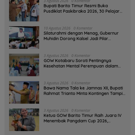
3 Agustus 2026
0 Komentar
Bupati Barito Timur Resmi Buka
Pusdiklat Paskibraka 2026, 30 Pelajar
Terbaik Digembleng
10 Agustus 2026
0 Komentar
Silaturahmi dengan Menag, Gubernur
Muhidin Dorong Kalsel Jadi Pilar
Kerukunan Beragama
3 Agustus 2026
0 Komentar
GOW Kotabaru Soroti Pentingnya
Kesehatan Mental Perempuan dalam
Pertemuan Rutin
3 Agustus 2026
0 Komentar
Bawa Nama Tala ke Jamnas XII, Bupati
Rahmat Trianto Minta Kontingen Tampil
Percaya Diri
3 Agustus 2026
0 Komentar
Ketua GOW Barito Timur Raih Juara IV
Menembak Pangdam Cup 2026,
Bersaing dengan Pimpinan TNI-Polri