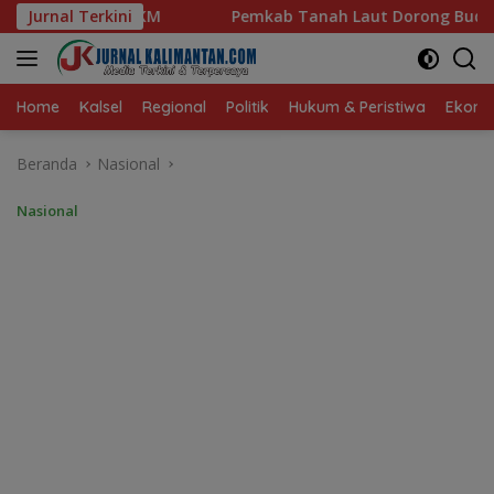
Langsung
Pemkab Tanah Laut Dorong Budaya Hidup Sehat dan Kekompa
Jurnal Terkini
ke
konten
Home
Kalsel
Regional
Politik
Hukum & Peristiwa
Ekonom
Beranda
Nasional
Nasional