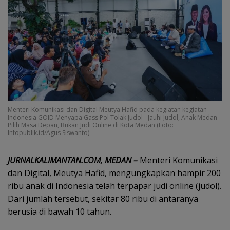
Menteri Komunikasi dan Digital Meutya Hafid pada kegiatan kegiatan
Indonesia GOID Menyapa Gass Pol Tolak Judol - Jauhi Judol, Anak Medan
Pilih Masa Depan, Bukan Judi Online di Kota Medan (Foto:
Infopublik.id/Agus Siswanto)
JURNALKALIMANTAN.COM, MEDAN –
Menteri Komunikasi
dan Digital, Meutya Hafid, mengungkapkan hampir 200
ribu anak di Indonesia telah terpapar judi online (judol).
Dari jumlah tersebut, sekitar 80 ribu di antaranya
berusia di bawah 10 tahun.