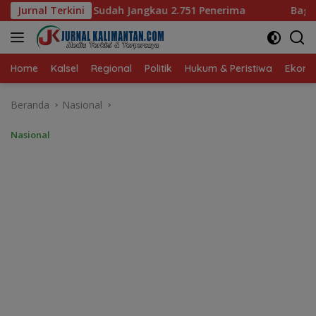
Langsung
kau 2.751 Penerima
Jurnal Terkini
Bagaimana KIP Hadapi Deepfake d
ke
konten
Home
Kalsel
Regional
Politik
Hukum & Peristiwa
Ekonom
Beranda
Nasional
Nasional