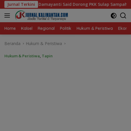
Langsung
Said Dorong PKK Sulap Sampah Jadi Sumber Penghasilan
Jurnal Terkini
ke
konten
Home
Kalsel
Regional
Politik
Hukum & Peristiwa
Ekonom
Beranda
Hukum & Peristiwa
Hukum & Peristiwa
,
Tapin