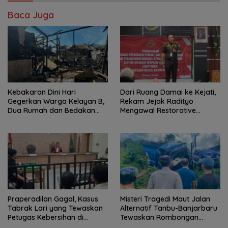
Baca Juga
Kebakaran Dini Hari
Dari Ruang Damai ke Kejati,
Gegerkan Warga Kelayan B,
Rekam Jejak Radityo
Dua Rumah dan Bedakan
Mengawal Restorative
Terbakar
Justice
Praperadilan Gagal, Kasus
Misteri Tragedi Maut Jalan
Tabrak Lari yang Tewaskan
Alternatif Tanbu-Banjarbaru
Petugas Kebersihan di
Tewaskan Rombongan
Banjarmasin Masuk Tahap
Mahasiswa KKN