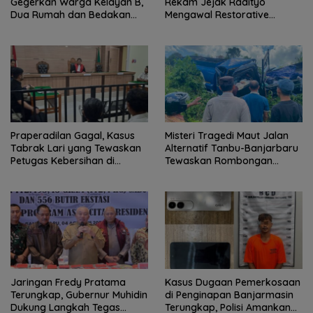
Gegerkan Warga Kelayan B,
Rekam Jejak Radityo
Dua Rumah dan Bedakan
Mengawal Restorative
Terbakar
Justice
Praperadilan Gagal, Kasus
Misteri Tragedi Maut Jalan
Tabrak Lari yang Tewaskan
Alternatif Tanbu-Banjarbaru
Petugas Kebersihan di
Tewaskan Rombongan
Banjarmasin Masuk Tahap
Mahasiswa KKN
Persidangan
Jaringan Fredy Pratama
Kasus Dugaan Pemerkosaan
Terungkap, Gubernur Muhidin
di Penginapan Banjarmasin
Dukung Langkah Tegas
Terungkap, Polisi Amankan