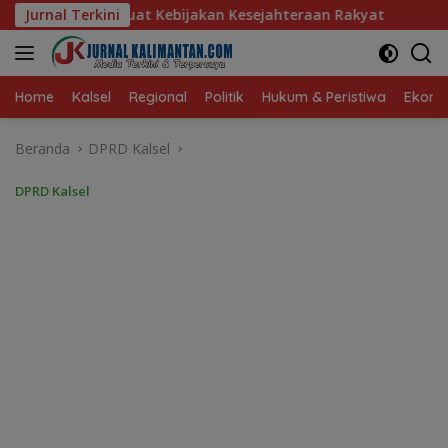
Langsung
ebijakan Kesejahteraan Rakyat
Jurnal Terkini
Baru 10 Persen, Aktivas
ke
konten
Home
Kalsel
Regional
Politik
Hukum & Peristiwa
Ekonom
Beranda
DPRD Kalsel
DPRD Kalsel