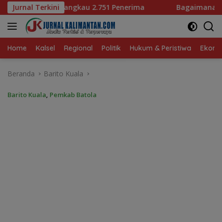
Langsung
51 Penerima
Jurnal Terkini
Bagaimana KIP Hadapi Deepfake dan Hoak
ke
konten
Home
Kalsel
Regional
Politik
Hukum & Peristiwa
Ekonom
Beranda
Barito Kuala
Barito Kuala
,
Pemkab Batola