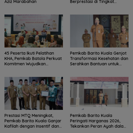
Aziz Marabahan
Berprestasi di Tingkat
Provinsi
45 Peserta Ikuti Pelatihan
Pemkab Barito Kuala Genjot
KHA, Pemkab Batola Perkuat
Transformasi Kesehatan dan
Komitmen Wujudkan
Serahkan Bantuan untuk
Kabupaten Layak Anak
Petani
Prestasi MTQ Meningkat,
Pemkab Barito Kuala
Pemkab Barito Kuala Ganjar
Peringati Harganas 2026,
Kafilah dengan Insentif dan
Tekankan Peran Ayah dalam
Bonus Umrah
Ketahanan Keluarga