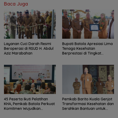
Baca Juga
Layanan Cuci Darah Resmi
Bupati Batola Apresiasi Lima
Beroperasi di RSUD H. Abdul
Tenaga Kesehatan
Aziz Marabahan
Berprestasi di Tingkat
Provinsi
45 Peserta Ikuti Pelatihan
Pemkab Barito Kuala Genjot
KHA, Pemkab Batola Perkuat
Transformasi Kesehatan dan
Komitmen Wujudkan
Serahkan Bantuan untuk
Kabupaten Layak Anak
Petani