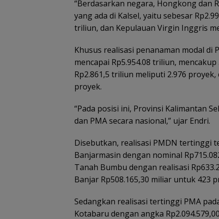
“Berdasarkan negara, Hongkong dan R
yang ada di Kalsel, yaitu sebesar Rp2.9
triliun, dan Kepulauan Virgin Inggris me
Khusus realisasi penanaman modal di Pro
mencapai Rp5.954.08 triliun, mencakup 
Rp2.861,5 triliun meliputi 2.976 proyek
proyek.
“Pada posisi ini, Provinsi Kalimantan S
dan PMA secara nasional,” ujar Endri.
Disebutkan, realisasi PMDN tertinggi te
Banjarmasin dengan nominal Rp715.082
Tanah Bumbu dengan realisasi Rp633.2
Banjar Rp508.165,30 miliar untuk 423 p
Sedangkan realisasi tertinggi PMA pad
Kotabaru dengan angka Rp2.094.579,00 