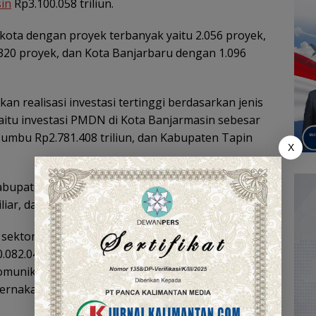
in
Rp3.100.058 triliun.
kota dengan proyek terbanyak yaitu 2.056 proyek,
20 proyek, dan Kota Banjarbaru dengan 1.096
n realisasi investasi tertinggi berdasarkan jenis
aitu investasi PMDN di Kota Banjarmasin sebesar
Bumbu Rp2.781.408 triliun, dan Kabupaten Tapin
X
abupaten Kotabaru mencapai Rp3.699.978 triliun,
ar, dan Kabupaten Balangan Rp356.495 miliar.
an sektor usaha (PMA+PMDN) pada periode yang
82.040 triliun, kemudian Rp2.400.844 triliun untuk
munikasi, serta Rp1.287.620 triliun di sektor
ernakan.