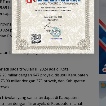
RT merupakan negara dengan investasi tertinggi
99.591 triliun. Kemudian Singapura Rp1.394.603
ncapai Rp561.855 miliar,” jelas Endri.
vinsi Kalsel triwulan III (Juli–September)
3.924 proyek, yang terdiri dari PMDN sebesar
, dan PMA sebesar Rp3.092.53 triliun dengan 318
elatan berada di peringkat 17 untuk realisasi PMDN
rjadi pada triwulan III 2024 ada di Kota
,20 miliar dengan 647 proyek, disusul Kabupaten
75,90 miliar dengan 375 proyek, dan Kabupaten
royek.
a triwulan yang sama, terdapat di Kabupaten
triliun dengan 45 proyek, di Kabupaten Tanah