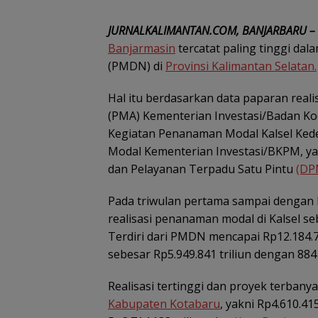
JURNALKALIMANTAN.COM, BANJARBARU –
Banjarmasin
tercatat paling tinggi da
(PMDN) di
Provinsi Kalimantan Selatan.
Hal itu berdasarkan data paparan rea
(PMA) Kementerian Investasi/Badan Ko
Kegiatan Penanaman Modal Kalsel Ked
Modal Kementerian Investasi/BKPM, y
dan Pelayanan Terpadu Satu Pintu
(DP
Pada triwulan pertama sampai dengan k
realisasi penanaman modal di Kalsel se
Terdiri dari PMDN mencapai Rp12.184.7
sebesar Rp5.949.841 triliun dengan 884
Realisasi tertinggi dan proyek terbany
Kabupaten Kotabaru
, yakni Rp4.610.4