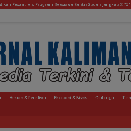
easiswa Santri Sudah Jangkau 2.751 Penerima
Bagaima
k
Hukum & Peristiwa
Ekonomi & Bisnis
Olahraga
Tre