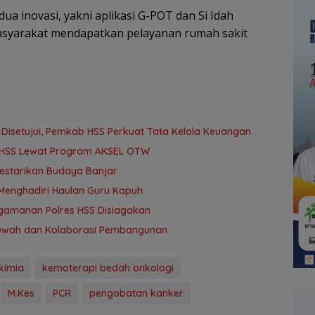
ua inovasi, yakni aplikasi G-POT dan Si Idah
yarakat mendapatkan pelayanan rumah sakit
isetujui, Pemkab HSS Perkuat Tata Kelola Keuangan
r HSS Lewat Program AKSEL OTW
Lestarikan Budaya Banjar
Menghadiri Haulan Guru Kapuh
ngamanan Polres HSS Disiagakan
khuwah dan Kolaborasi Pembangunan
kimia
kemoterapi bedah onkologi
M.Kes
PCR
pengobatan kanker