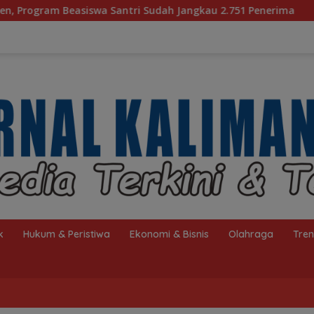
Sudah Jangkau 2.751 Penerima
Bagaimana KIP Hadapi 
k
Hukum & Peristiwa
Ekonomi & Bisnis
Olahraga
Tre