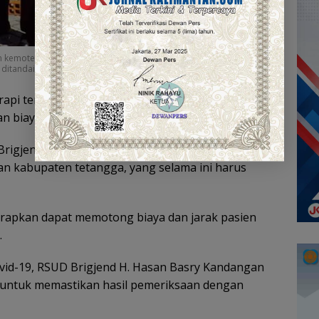
nan kemoterapi bedah onkologi untuk pengobatan kanker dan
 ditandai pemotongan pita melati
pi tersebut juga sudah didukung asuransi BPJS
n biaya pengobatan bagi masyarakat.
UD Brigjend H. Hasan Basry mengungkapkan, terdapat
dan kabupaten tetangga, yang selama ini harus
arapkan dapat memotong biaya dan jarak pasien
.
ovid-19, RSUD Brigjend H. Hasan Basry Kandangan
, untuk memastikan hasil pemeriksaan dengan