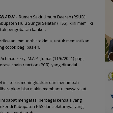
SELATAN
– Rumah Sakit Umum Daerah (RSUD)
bupaten Hulu Sungai Selatan (HSS), kini memiliki
ntuk pengobatan kanker.
eriksaan immunohistokimia, untuk memastikan
ng cocok bagi pasien.
 Achmad Fikry, M.A.P., Jumat (11/6/2021) pagi,
rase chain reaction (PCR), yang ditandai
el ini, terus meningkatkan dan menambah
 diharapkan bisa makin membantu masyarakat.
ini dapat mengatasi berbagai kendala yang
anker di Kabupaten HSS dan sekitarnya, yang
it di luar daerah.