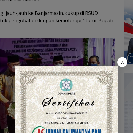
gi jauh-jauh ke Banjarmasin, cukup di RSUD
tuk pengobatan dengan kemoterapi,” tutur Bupati
X