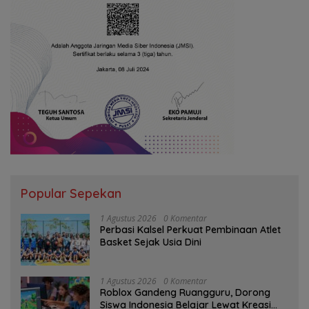
Popular Sepekan
1 Agustus 2026
0 Komentar
Perbasi Kalsel Perkuat Pembinaan Atlet
Basket Sejak Usia Dini
1 Agustus 2026
0 Komentar
Roblox Gandeng Ruangguru, Dorong
Siswa Indonesia Belajar Lewat Kreasi