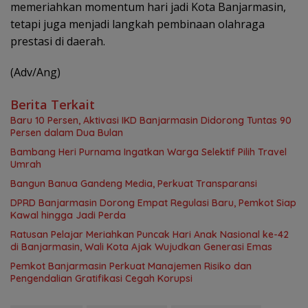
memeriahkan momentum hari jadi Kota Banjarmasin,
tetapi juga menjadi langkah pembinaan olahraga
prestasi di daerah.
(Adv/Ang)
Berita Terkait
Baru 10 Persen, Aktivasi IKD Banjarmasin Didorong Tuntas 90
Persen dalam Dua Bulan
Bambang Heri Purnama Ingatkan Warga Selektif Pilih Travel
Umrah
Bangun Banua Gandeng Media, Perkuat Transparansi
DPRD Banjarmasin Dorong Empat Regulasi Baru, Pemkot Siap
Kawal hingga Jadi Perda
Ratusan Pelajar Meriahkan Puncak Hari Anak Nasional ke-42
di Banjarmasin, Wali Kota Ajak Wujudkan Generasi Emas
Pemkot Banjarmasin Perkuat Manajemen Risiko dan
Pengendalian Gratifikasi Cegah Korupsi