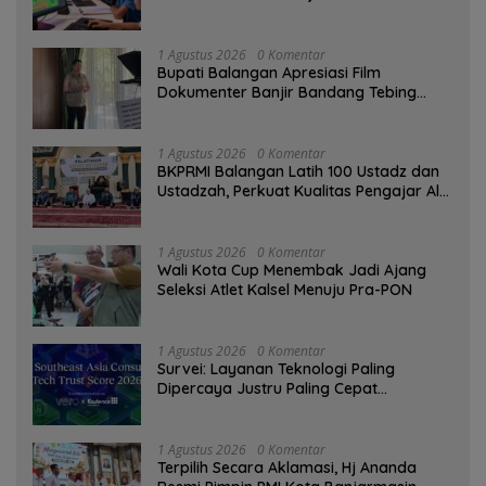
Digital
1 Agustus 2026
0 Komentar
Bupati Balangan Apresiasi Film
Dokumenter Banjir Bandang Tebing
Tinggi sebagai Media Edukasi
1 Agustus 2026
0 Komentar
BKPRMI Balangan Latih 100 Ustadz dan
Ustadzah, Perkuat Kualitas Pengajar Al-
Qur’an
1 Agustus 2026
0 Komentar
Wali Kota Cup Menembak Jadi Ajang
Seleksi Atlet Kalsel Menuju Pra-PON
1 Agustus 2026
0 Komentar
Survei: Layanan Teknologi Paling
Dipercaya Justru Paling Cepat
Ditinggalkan Saat Bermasalah
1 Agustus 2026
0 Komentar
‎Terpilih Secara Aklamasi, Hj Ananda