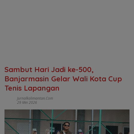
Sambut Hari Jadi ke-500,
Banjarmasin Gelar Wali Kota Cup
Tenis Lapangan
Jurnalkalimantan.com
29 Mei 2026