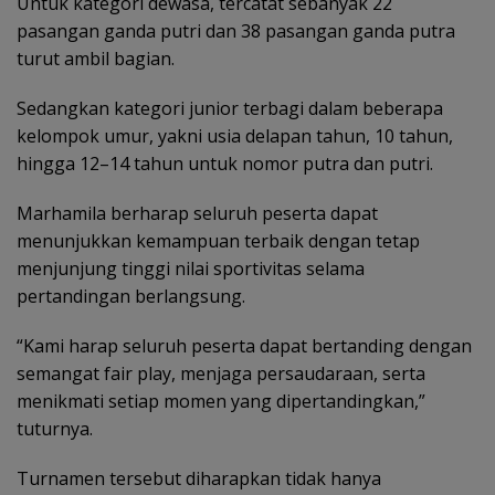
Untuk kategori dewasa, tercatat sebanyak 22
pasangan ganda putri dan 38 pasangan ganda putra
turut ambil bagian.
Sedangkan kategori junior terbagi dalam beberapa
kelompok umur, yakni usia delapan tahun, 10 tahun,
hingga 12–14 tahun untuk nomor putra dan putri.
Marhamila berharap seluruh peserta dapat
menunjukkan kemampuan terbaik dengan tetap
menjunjung tinggi nilai sportivitas selama
pertandingan berlangsung.
“Kami harap seluruh peserta dapat bertanding dengan
semangat fair play, menjaga persaudaraan, serta
menikmati setiap momen yang dipertandingkan,”
tuturnya.
Turnamen tersebut diharapkan tidak hanya