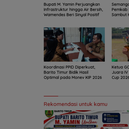
Bupati M. Yamin Perjuangkan
Semanga
Infrastruktur hingga Air Bersih,
Pemkab B
Wamendes Beri Sinyal Positif
Sambut H
Kabupat
Koordinasi PPID Diperkuat,
Ketua GO
Barito Timur Bidik Hasil
Juara I
Optimal pada Monev KIP 2026
Cup 2026
Pimpinan
Rekomendasi untuk kamu