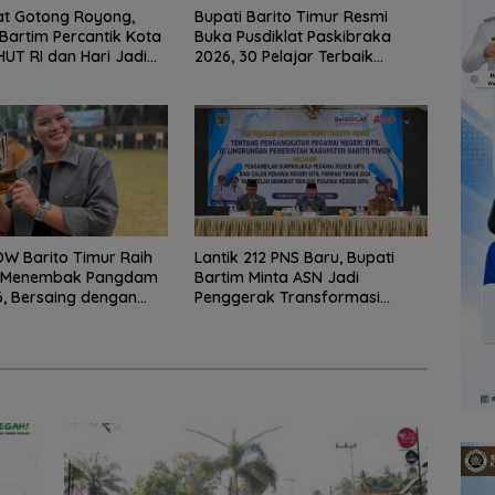
t Gotong Royong,
Bupati Barito Timur Resmi
artim Percantik Kota
Buka Pusdiklat Paskibraka
UT RI dan Hari Jadi
2026, 30 Pelajar Terbaik
en
Digembleng
W Barito Timur Raih
Lantik 212 PNS Baru, Bupati
V Menembak Pangdam
Bartim Minta ASN Jadi
, Bersaing dengan
Penggerak Transformasi
 TNI-Polri
Digital