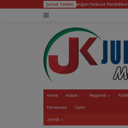
Langsung
Pemkab Balangan Perkuat Pendidikan Pesantren, Program Bea
Jurnal Terkini
ke
konten
Home
Kalsel
Regional
Politi
Pariwisata
Opini
Jurnal