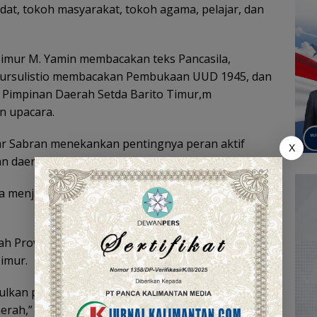
dat, tokoh masyarakat, tokoh agama, pelajar, dan
Timur M. Yamin membacakan teks Pancasila,
Nursulistio membacakan Pembukaan UUD 1945, dan
i Pimpinan Daerah Setda Barito Timur,m
n upacara.
r Sabran menekankan pentingnya peran aktif
X
n daerah.
 menjadi tuan rumah di negeri sendiri, jangan
tah Provinsi Kalimantan Tengah untuk mendukung
imur.
sulkan perbaikan maupun pelebaran jalan dan
aerah,” tambahnya.