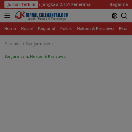
Langsung
.751 Penerima
Jurnal Terkini
Bagaimana KIP Hadapi Deepfake dan Ho
ke
konten
Home
Kalsel
Regional
Politik
Hukum & Peristiwa
Ekonom
Beranda
Banjarmasin
Banjarmasin
,
Hukum & Peristiwa