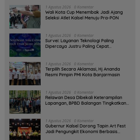
1 Agustus 2026
0 Komentar
Wali Kota Cup Menembak Jadi Ajang
Seleksi Atlet Kalsel Menuju Pra-PON
1 Agustus 2026
0 Komentar
Survei: Layanan Teknologi Paling
Dipercaya Justru Paling Cepat
Ditinggalkan Saat Bermasalah
1 Agustus 2026
0 Komentar
‎Terpilih Secara Aklamasi, Hj Ananda
Resmi Pimpin PMI Kota Banjarmasin
1 Agustus 2026
0 Komentar
Relawan Desa Dibekali Keterampilan
Lapangan, BPBD Balangan Tingkatkan
Kesiapsiagaan Bencana
1 Agustus 2026
0 Komentar
Gubernur Kalsel Dorong Tapin Art Fest
Jadi Pengungkit Ekonomi Berbasis
Budaya