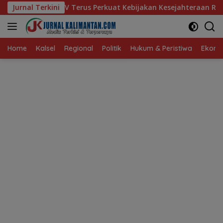
Langsung
rus Perkuat Kebijakan Kesejahteraan Rakyat
Jurnal Terkini
Baru 10 Pe
ke
konten
Home
Kalsel
Regional
Politik
Hukum & Peristiwa
Ekonom