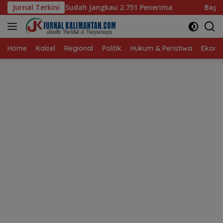
Langsung
 Jangkau 2.751 Penerima
Jurnal Terkini
Bagaimana KIP Hadapi Deepf
ke
konten
Home
Kalsel
Regional
Politik
Hukum & Peristiwa
Ekonom