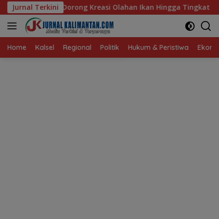
Langsung
Kreasi Olahan Ikan Hingga Tingkat Nasional Pada Lomba Masak 
Jurnal Terkini
ke
konten
Home
Kalsel
Regional
Politik
Hukum & Peristiwa
Ekonom