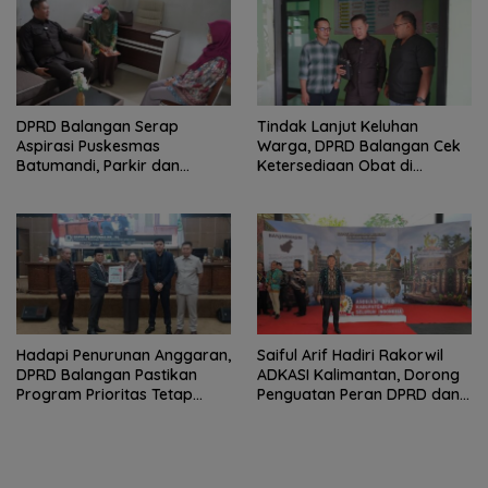
DPRD Balangan Serap
Tindak Lanjut Keluhan
Aspirasi Puskesmas
Warga, DPRD Balangan Cek
Batumandi, Parkir dan
Ketersediaan Obat di
Genset Jadi Kebutuhan
Puskesmas Awayan
Mendesak
Hadapi Penurunan Anggaran,
Saiful Arif Hadiri Rakorwil
DPRD Balangan Pastikan
ADKASI Kalimantan, Dorong
Program Prioritas Tetap
Penguatan Peran DPRD dan
Dikawal
Otonomi Daerah