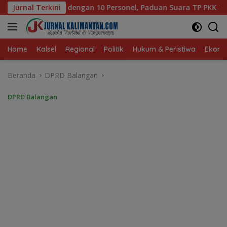
Langsung
el, Paduan Suara TP PKK Tanah Bumbu Sabet Juara II
Jurnal Terkini
ke
konten
Home
Kalsel
Regional
Politik
Hukum & Peristiwa
Ekonom
Beranda
DPRD Balangan
DPRD Balangan